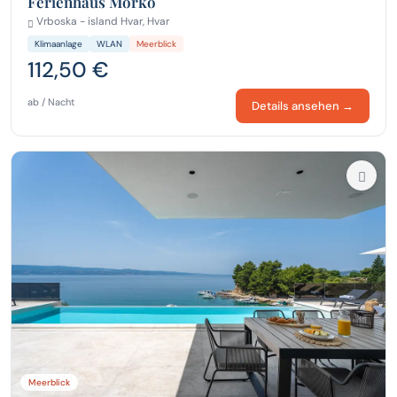
Ferienhaus Morko
Vrboska - island Hvar, Hvar
Klimaanlage
WLAN
Meerblick
112,50 €
ab / Nacht
Details ansehen →
Meerblick