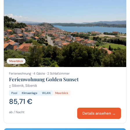
Meerblick
Ferienwohnung · 4 Gäste · 2 Schlafzimmer
Ferienwohnung Golden Sunset
Sibenik, Sibenik
Pool
Klimaanlage
WLAN
Meerblick
85,71 €
ab / Nacht
Details ansehen →