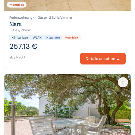
Meerblick
Ferienwohnung · 4 Gäste · 2 Schlafzimmer
Mara
Klek, Ploce
Klimaanlage
WLAN
Haustiere
Meerblick
257,13 €
ab / Nacht
Details ansehen →