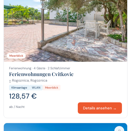
Meerblick
Ferienwohnung · 4 Gäste · 2 Schlafzimmer
Ferienwohnungen Cvitkovic
Rogoznica, Rogoznica
Klimaanlage
WLAN
Meerblick
128,57 €
ab / Nacht
Details ansehen →