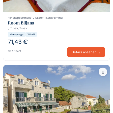
Ferienappartment · 2 Gäste · 1 Schlafzimmer
Room Biljana
Trogir, Trogir
Klimaanlage
WLAN
71,43 €
ab / Nacht
Details ansehen →