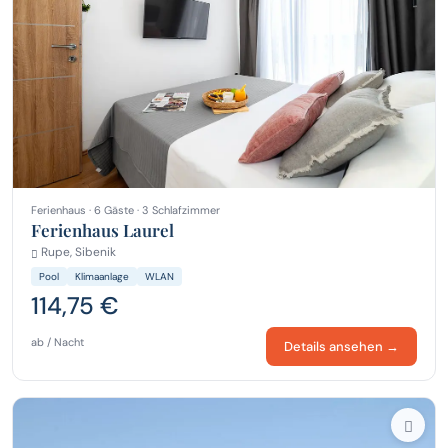
Ferienhaus · 6 Gäste · 3 Schlafzimmer
Ferienhaus Laurel
Rupe, Sibenik
Pool
Klimaanlage
WLAN
114,75 €
ab / Nacht
Details ansehen →