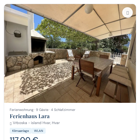
Ferienwohnung · 9 Gäste · 4 Schlafzimmer
Ferienhaus Lara
Vrboska - island Hvar, Hvar
Klimaanlage
WLAN
117,00 €