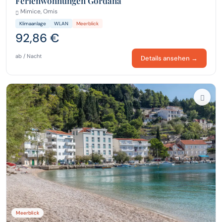
Ferienwohnungen Gordana
Mimice, Omis
Klimaanlage
WLAN
Meerblick
92,86 €
ab / Nacht
Details ansehen →
Meerblick