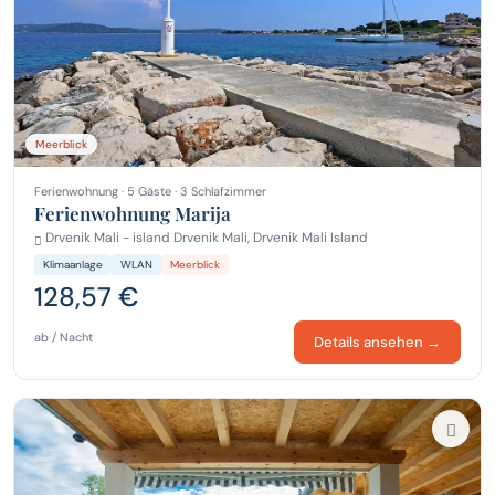
Meerblick
Ferienwohnung · 5 Gäste · 3 Schlafzimmer
Ferienwohnung Marija
Drvenik Mali - island Drvenik Mali, Drvenik Mali Island
Klimaanlage
WLAN
Meerblick
128,57 €
ab / Nacht
Details ansehen →