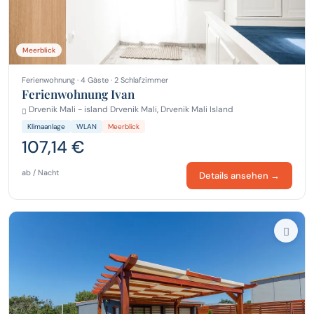
Meerblick
Ferienwohnung · 4 Gäste · 2 Schlafzimmer
Ferienwohnung Ivan
Drvenik Mali - island Drvenik Mali, Drvenik Mali Island
Klimaanlage
WLAN
Meerblick
107,14 €
ab / Nacht
Details ansehen →