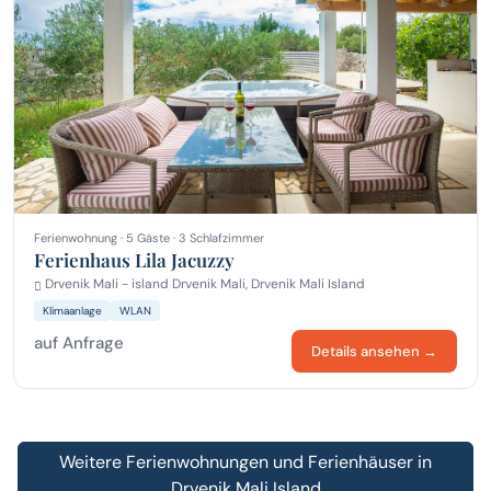
Ferienwohnung · 5 Gäste · 3 Schlafzimmer
Ferienhaus Lila Jacuzzy
Drvenik Mali - island Drvenik Mali, Drvenik Mali Island
Klimaanlage
WLAN
auf Anfrage
Details ansehen →
Weitere Ferienwohnungen und Ferienhäuser in
Drvenik Mali Island