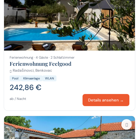
Ferienwohnung · 4 Gäste · 2 Schlafzimmer
Ferienwohnung Feelgood
Radašinovci, Benkovac
Pool
Klimaanlage
WLAN
242,86 €
ab / Nacht
Details ansehen →