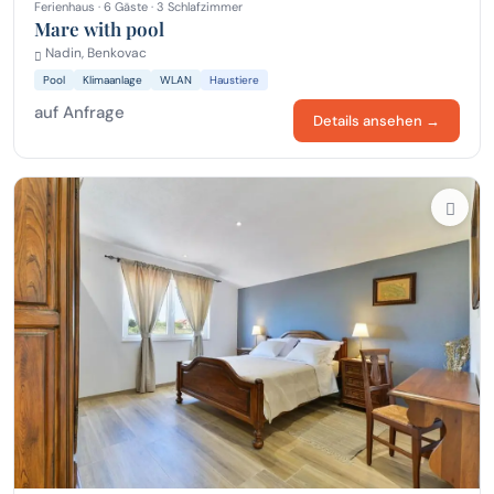
Ferienhaus · 6 Gäste · 3 Schlafzimmer
Mare with pool
Nadin, Benkovac
Pool
Klimaanlage
WLAN
Haustiere
auf Anfrage
Details ansehen →