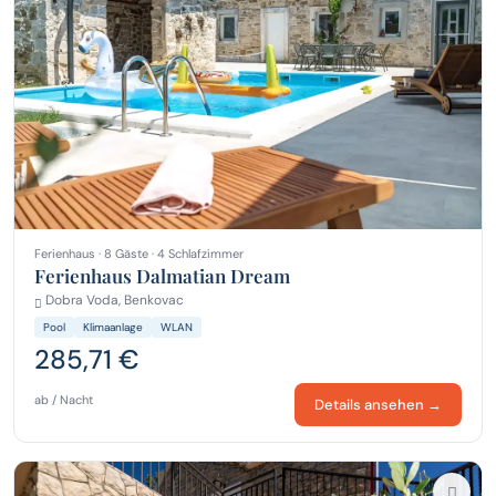
Ferienhaus · 8 Gäste · 4 Schlafzimmer
Ferienhaus Dalmatian Dream
Dobra Voda, Benkovac
Pool
Klimaanlage
WLAN
285,71 €
ab / Nacht
Details ansehen →