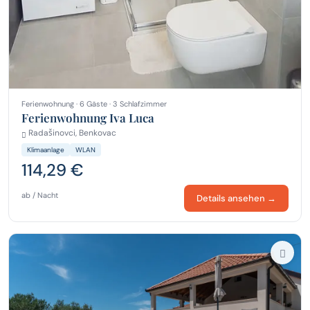
Ferienwohnung · 6 Gäste · 3 Schlafzimmer
Ferienwohnung Iva Luca
Radašinovci, Benkovac
Klimaanlage
WLAN
114,29 €
ab / Nacht
Details ansehen →