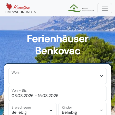
Ferienhäuser
Benkovac
Wohin
Von – Bis
Erwachsene
Kinder