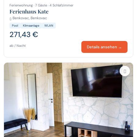
Ferienwohnung · 7 Gäste · 4 Schlafzimmer
Ferienhaus Kate
Benkovac, Benkovac
Pool
Klimaanlage
WLAN
271,43 €
ab / Nacht
Details ansehen →