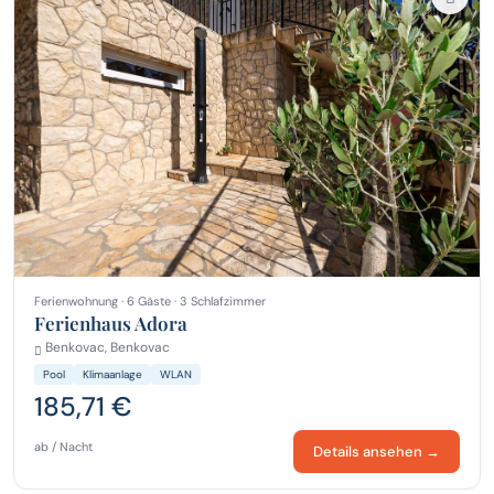
Ferienwohnung · 6 Gäste · 3 Schlafzimmer
Ferienhaus Adora
Benkovac, Benkovac
Pool
Klimaanlage
WLAN
185,71 €
ab / Nacht
Details ansehen →