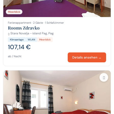
Meerblick
Ferienappartment · 2 Gäste · 1 Schlafzimmer
Rooms Zdravko
Stara Novalja - island Pag, Pag
Klimaanlage
WLAN
Meerblick
107,14 €
ab / Nacht
Details ansehen →