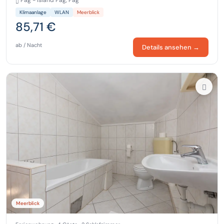
Klimaanlage
WLAN
Meerblick
85,71 €
ab / Nacht
Details ansehen →
Meerblick