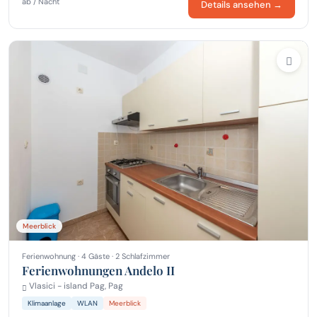
ab / Nacht
Details ansehen →
Meerblick
Ferienwohnung · 4 Gäste · 2 Schlafzimmer
Ferienwohnungen Andelo II
Vlasici - island Pag, Pag
Klimaanlage
WLAN
Meerblick