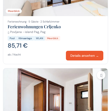
Meerblick
Ferienwohnung · 5 Gäste · 2 Schlafzimmer
Ferienwohnungen Crljenko
Povljana - island Pag, Pag
Pool
Klimaanlage
WLAN
Meerblick
85,71 €
ab / Nacht
Details ansehen →