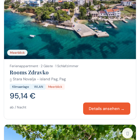
Meerblick
Ferienappartment · 2 Gäste · 1 Schlafzimmer
Rooms Zdravko
Stara Novalja - island Pag, Pag
Klimaanlage
WLAN
Meerblick
95,14 €
ab / Nacht
Details ansehen →