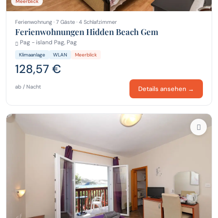
Meerblick
Ferienwohnung · 7 Gäste · 4 Schlafzimmer
Ferienwohnungen Hidden Beach Gem
Pag - island Pag, Pag
Klimaanlage
WLAN
Meerblick
128,57 €
ab / Nacht
Details ansehen →