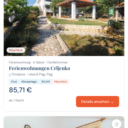
Meerblick
Ferienwohnung · 4 Gäste · 1 Schlafzimmer
Ferienwohnungen Crljenko
Povljana - island Pag, Pag
Pool
Klimaanlage
WLAN
Meerblick
85,71 €
ab / Nacht
Details ansehen →