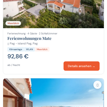
Meerblick
Ferienwohnung · 4 Gäste · 2 Schlafzimmer
Ferienwohnungen Mate
Pag - island Pag, Pag
Klimaanlage
WLAN
Meerblick
92,86 €
ab / Nacht
Details ansehen →