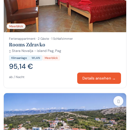
Meerblick
Ferienappartment · 2 Gäste · 1 Schlafzimmer
Rooms Zdravko
Stara Novalja - island Pag, Pag
Klimaanlage
WLAN
Meerblick
95,14 €
ab / Nacht
Details ansehen →