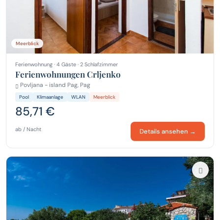
Meerblick
Ferienwohnung · 4 Gäste · 2 Schlafzimmer
Ferienwohnungen Crljenko
Povljana - island Pag, Pag
Pool
Klimaanlage
WLAN
Meerblick
85,71 €
ab / Nacht
Details ansehen →