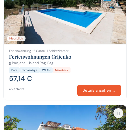
Meerblick
Ferienwohnung · 2 Gäste · 1 Schlafzimmer
Ferienwohnungen Crljenko
Povljana - island Pag, Pag
Pool
Klimaanlage
WLAN
Meerblick
57,14 €
ab / Nacht
Details ansehen →