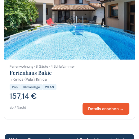
Ferienwohnung · 8 Gäste · 4 Schlafzimmer
Ferienhaus Bakic
Krnica (Pula), Krnica
Pool
Klimaanlage
WLAN
157,14 €
ab / Nacht
Details ansehen →