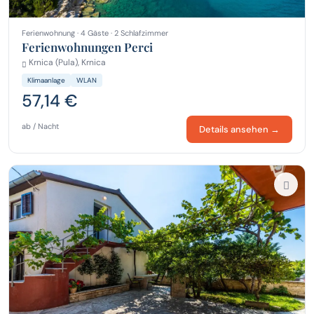
Ferienwohnung · 4 Gäste · 2 Schlafzimmer
Ferienwohnungen Perci
Krnica (Pula), Krnica
Klimaanlage
WLAN
57,14 €
ab / Nacht
Details ansehen →