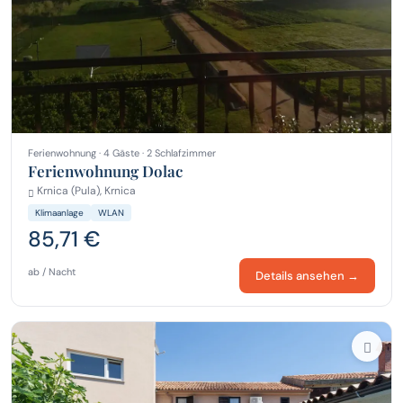
Ferienwohnung · 4 Gäste · 2 Schlafzimmer
Ferienwohnung Dolac
Krnica (Pula), Krnica
Klimaanlage
WLAN
85,71 €
ab / Nacht
Details ansehen →