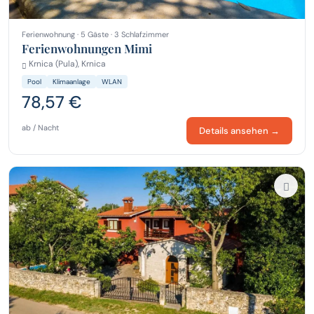
Ferienwohnung · 5 Gäste · 3 Schlafzimmer
Ferienwohnungen Mimi
Krnica (Pula), Krnica
Pool
Klimaanlage
WLAN
78,57 €
ab / Nacht
Details ansehen →