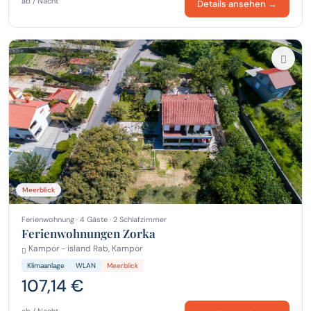
ab / Nacht
Details ansehen →
Meerblick
Ferienwohnung · 4 Gäste · 2 Schlafzimmer
Ferienwohnungen Zorka
Kampor - island Rab, Kampor
Klimaanlage
WLAN
Meerblick
107,14 €