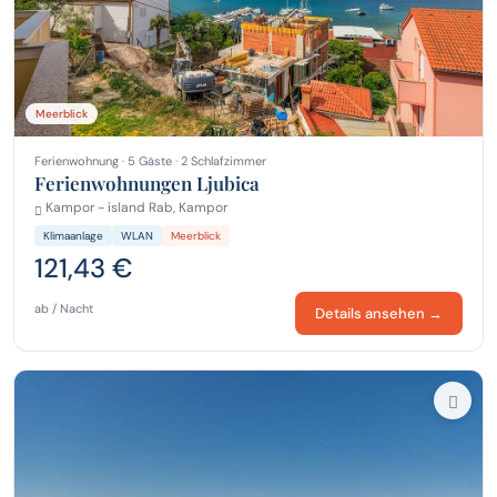
Meerblick
Ferienwohnung · 5 Gäste · 2 Schlafzimmer
Ferienwohnungen Ljubica
Kampor - island Rab, Kampor
Klimaanlage
WLAN
Meerblick
121,43 €
ab / Nacht
Details ansehen →