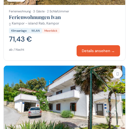
Ferienwohnung · 3 Gäste · 2 Schlafzimmer
Ferienwohnungen Ivan
Kampor - island Rab, Kampor
Klimaanlage
WLAN
Meerblick
71,43 €
ab / Nacht
Details ansehen →