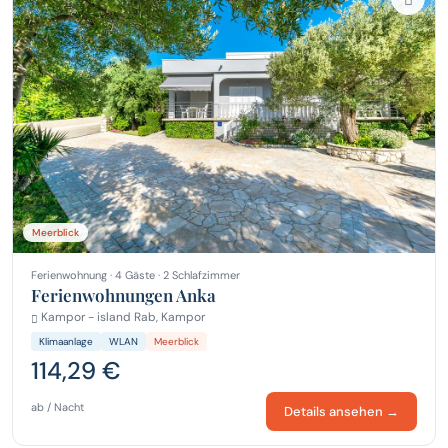
Meerblick
Ferienwohnung · 4 Gäste · 2 Schlafzimmer
Ferienwohnungen Anka
Kampor - island Rab, Kampor
Klimaanlage
WLAN
Meerblick
114,29 €
ab / Nacht
Details ansehen →