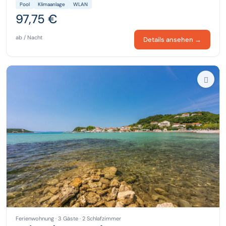
Pool
Klimaanlage
WLAN
97,75 €
ab / Nacht
Details ansehen →
Ferienwohnung · 3 Gäste · 2 Schlafzimmer