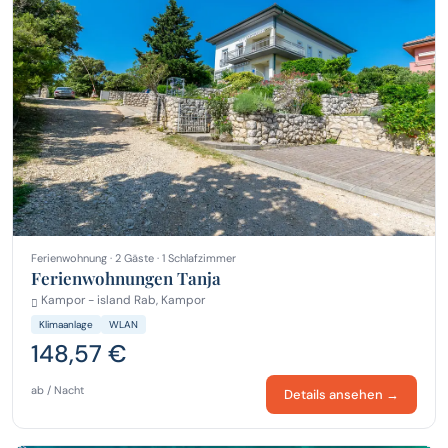
Ferienwohnung · 2 Gäste · 1 Schlafzimmer
Ferienwohnungen Tanja
Kampor - island Rab, Kampor
Klimaanlage
WLAN
148,57 €
ab / Nacht
Details ansehen →