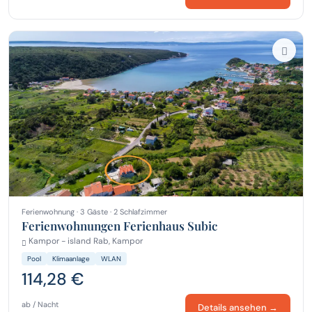
Ferienwohnung · 3 Gäste · 2 Schlafzimmer
Ferienwohnungen Ferienhaus Subic
Kampor - island Rab, Kampor
Pool
Klimaanlage
WLAN
114,28 €
ab / Nacht
Details ansehen →