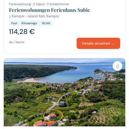
Ferienwohnung · 3 Gäste · 2 Schlafzimmer
Ferienwohnungen Ferienhaus Subic
Kampor - island Rab, Kampor
Pool
Klimaanlage
WLAN
114,28 €
ab / Nacht
Details ansehen →