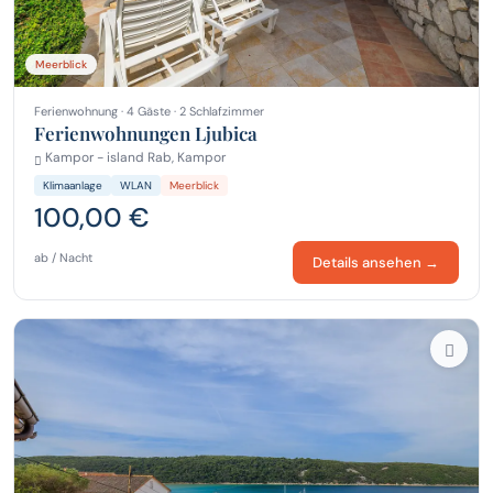
Meerblick
Ferienwohnung · 4 Gäste · 2 Schlafzimmer
Ferienwohnungen Ljubica
Kampor - island Rab, Kampor
Klimaanlage
WLAN
Meerblick
100,00 €
ab / Nacht
Details ansehen →