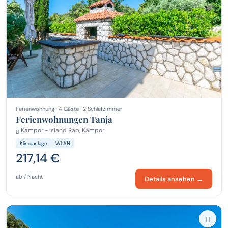
Ferienwohnung · 4 Gäste · 2 Schlafzimmer
Ferienwohnungen Tanja
Kampor - island Rab, Kampor
Klimaanlage
WLAN
217,14 €
ab / Nacht
Details ansehen →