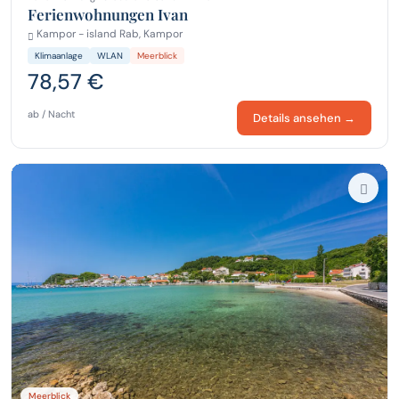
Ferienwohnungen Ivan
Kampor - island Rab, Kampor
Klimaanlage
WLAN
Meerblick
78,57 €
ab / Nacht
Details ansehen →
Meerblick