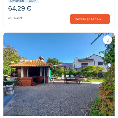
Klimaanlage
WLAN
64,29 €
ab / Nacht
Details ansehen →