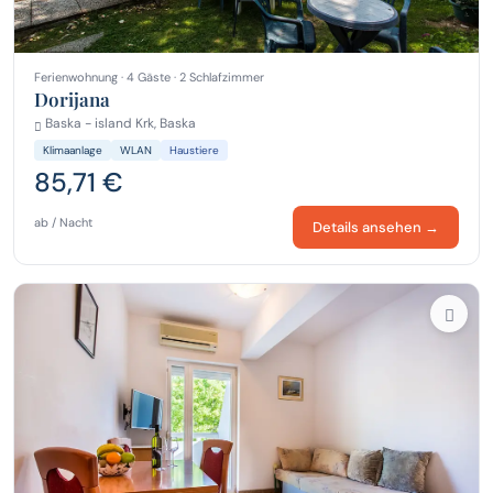
Ferienwohnung · 4 Gäste · 2 Schlafzimmer
Dorijana
Baska - island Krk, Baska
Klimaanlage
WLAN
Haustiere
85,71 €
ab / Nacht
Details ansehen →