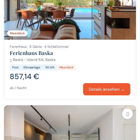
Meerblick
Ferienhaus · 8 Gäste · 4 Schlafzimmer
Ferienhaus Baska
Baska - island Krk, Baska
Pool
Klimaanlage
WLAN
Meerblick
857,14 €
ab / Nacht
Details ansehen →