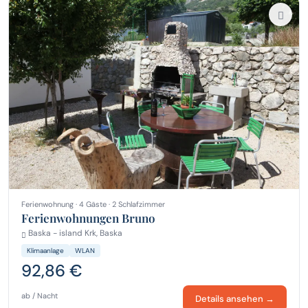
Ferienwohnung · 4 Gäste · 2 Schlafzimmer
Ferienwohnungen Bruno
Baska - island Krk, Baska
Klimaanlage
WLAN
92,86 €
ab / Nacht
Details ansehen →