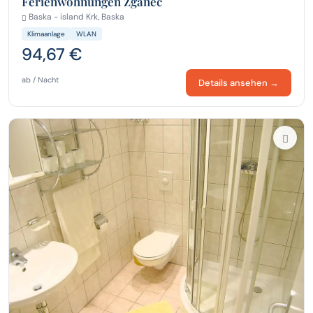
Ferienwohnungen Zganec
Baska - island Krk, Baska
Klimaanlage
WLAN
94,67 €
ab / Nacht
Details ansehen →