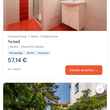
Ferienwohnung · 3 Gäste · 1 Schlafzimmer
Nenad
Baska - island Krk, Baska
Klimaanlage
WLAN
Haustiere
57,14 €
ab / Nacht
Details ansehen →