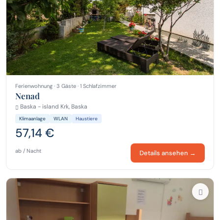
Ferienwohnung · 3 Gäste · 1 Schlafzimmer
Nenad
Baska - island Krk, Baska
Klimaanlage
WLAN
Haustiere
57,14 €
ab / Nacht
Details ansehen →