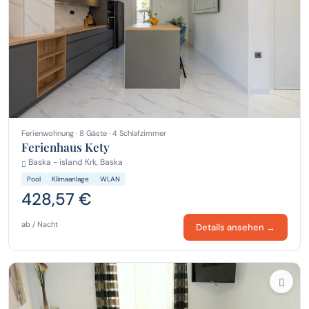
Ferienwohnung · 8 Gäste · 4 Schlafzimmer
Ferienhaus Kety
Baska - island Krk, Baska
Pool
Klimaanlage
WLAN
428,57 €
ab / Nacht
Details ansehen →