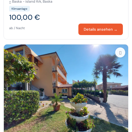
Baska - island Krk, Baska
Klimaanlage
100,00 €
ab / Nacht
Details ansehen →