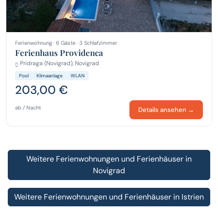
Ferienwohnung · 6 Gäste · 3 Schlafzimmer
Ferienhaus Providenca
Pridraga (Novigrad), Novigrad
Pool
Klimaanlage
WLAN
203,00 €
ab / Nacht
Details ansehen →
Weitere Ferienwohnungen und Ferienhäuser in
Novigrad
Weitere Ferienwohnungen und Ferienhäuser in Istrien