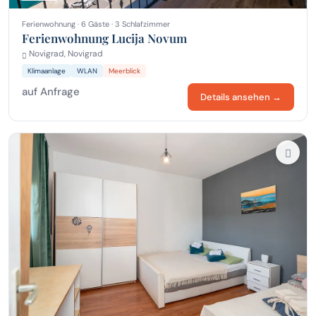
Ferienwohnung · 6 Gäste · 3 Schlafzimmer
Ferienwohnung Lucija Novum
Novigrad, Novigrad
Klimaanlage
WLAN
Meerblick
auf Anfrage
Details ansehen →