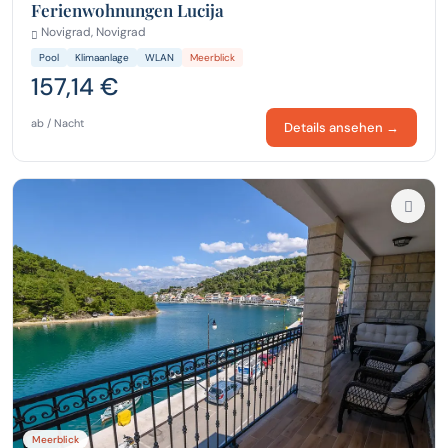
Ferienwohnungen Lucija
Novigrad, Novigrad
Pool
Klimaanlage
WLAN
Meerblick
157,14 €
ab / Nacht
Details ansehen →
Meerblick