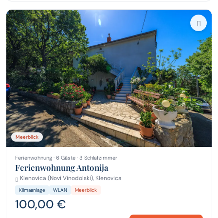
Meerblick
Ferienwohnung · 6 Gäste · 3 Schlafzimmer
Ferienwohnung Antonija
Klenovica (Novi Vinodolski), Klenovica
Klimaanlage
WLAN
Meerblick
100,00 €