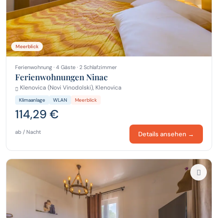
Meerblick
Ferienwohnung · 4 Gäste · 2 Schlafzimmer
Ferienwohnungen Ninac
Klenovica (Novi Vinodolski), Klenovica
Klimaanlage
WLAN
Meerblick
114,29 €
ab / Nacht
Details ansehen →