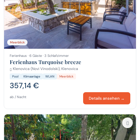
Meerblick
Ferienhaus · 6 Gäste · 3 Schlafzimmer
Ferienhaus Turquoise breeze
Klenovica (Novi Vinodolski), Klenovica
Pool
Klimaanlage
WLAN
Meerblick
357,14 €
ab / Nacht
Details ansehen →