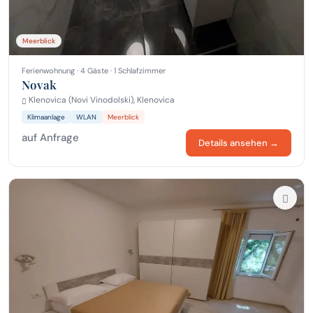
Meerblick
Ferienwohnung · 4 Gäste · 1 Schlafzimmer
Novak
Klenovica (Novi Vinodolski), Klenovica
Klimaanlage
WLAN
Meerblick
auf Anfrage
Details ansehen →