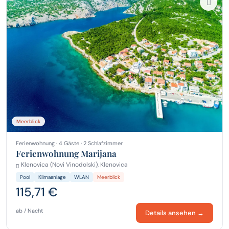
Meerblick
Ferienwohnung · 4 Gäste · 2 Schlafzimmer
Ferienwohnung Marijana
Klenovica (Novi Vinodolski), Klenovica
Pool
Klimaanlage
WLAN
Meerblick
115,71 €
ab / Nacht
Details ansehen →