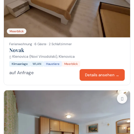
Meerblick
Ferienwohnung · 6 Gäste · 2 Schlafzimmer
Novak
Klenovica (Novi Vinodolski), Klenovica
Klimaanlage
WLAN
Haustiere
Meerblick
auf Anfrage
Details ansehen →