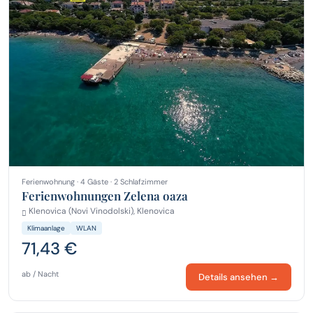
Ferienwohnung · 4 Gäste · 2 Schlafzimmer
Ferienwohnungen Zelena oaza
Klenovica (Novi Vinodolski), Klenovica
Klimaanlage
WLAN
71,43 €
ab / Nacht
Details ansehen →