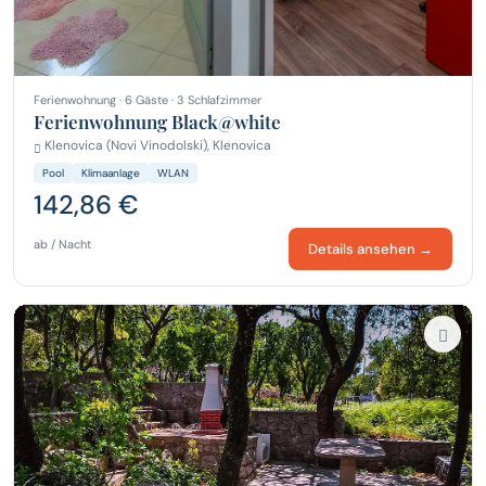
Ferienwohnung · 6 Gäste · 3 Schlafzimmer
Ferienwohnung Black@white
Klenovica (Novi Vinodolski), Klenovica
Pool
Klimaanlage
WLAN
142,86 €
ab / Nacht
Details ansehen →