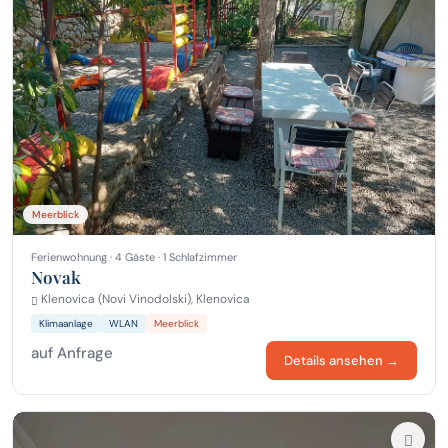
Meerblick
Ferienwohnung · 4 Gäste · 1 Schlafzimmer
Novak
Klenovica (Novi Vinodolski), Klenovica
Klimaanlage
WLAN
Meerblick
auf Anfrage
Details ansehen →