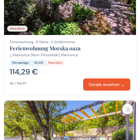
Meerblick
Ferienwohnung · 6 Gäste · 3 Schlafzimmer
Ferienwohnung Morska oaza
Klenovica (Novi Vinodolski), Klenovica
Klimaanlage
WLAN
Meerblick
114,29 €
ab / Nacht
Details ansehen →