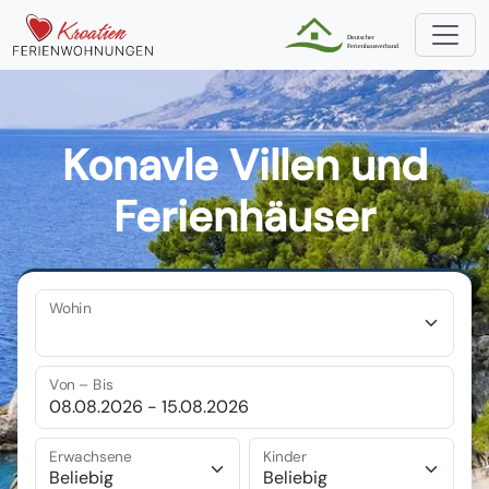
Konavle Villen und
Ferienhäuser
Wohin
Von – Bis
Erwachsene
Kinder