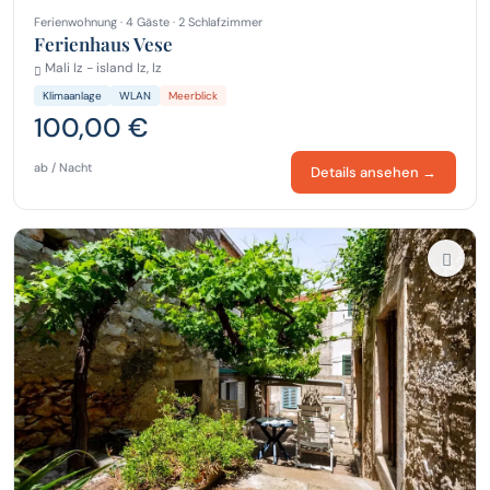
Ferienwohnung · 4 Gäste · 2 Schlafzimmer
Ferienhaus Vese
Mali Iz - island Iz, Iz
Klimaanlage
WLAN
Meerblick
100,00 €
ab / Nacht
Details ansehen →