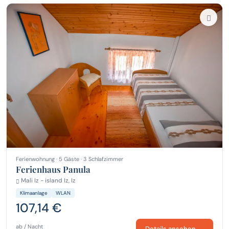
Ferienwohnung · 5 Gäste · 3 Schlafzimmer
Ferienhaus Panula
Mali Iz - island Iz, Iz
Klimaanlage
WLAN
107,14 €
ab / Nacht
Details ansehen →