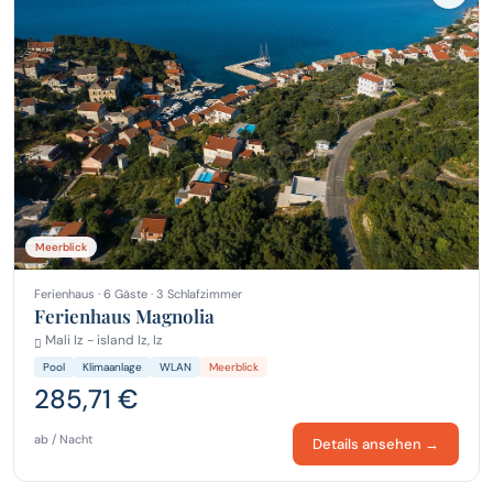
Meerblick
Ferienhaus · 6 Gäste · 3 Schlafzimmer
Ferienhaus Magnolia
Mali Iz - island Iz, Iz
Pool
Klimaanlage
WLAN
Meerblick
285,71 €
ab / Nacht
Details ansehen →