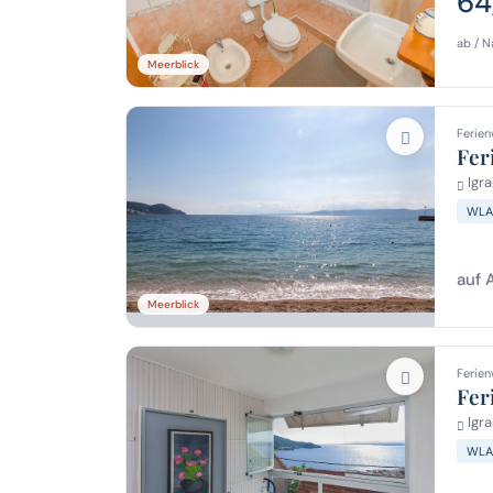
64
ab / N
Meerblick
Ferien
Fer
Igra
WLA
auf 
Meerblick
Ferien
Fer
Igra
WLA