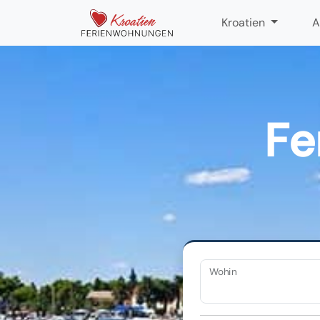
Kroatien
A
Fe
Wohin