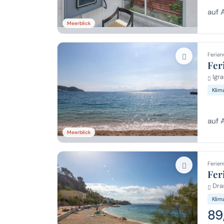
auf 
Meerblick
Ferien
Fer
Igra
Klim
auf 
Meerblick
Ferien
Fer
Dra
Klim
89