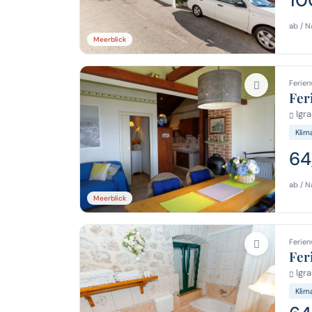
ab / N
Meerblick
Ferien
Fer
Igra
Klim
64
ab / N
Meerblick
Ferien
Fer
Igra
Klim