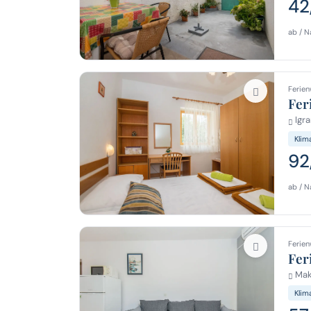
42
ab / N
Ferien
Fer
Igra
Klim
92
ab / N
Ferien
Fer
Mak
Klim