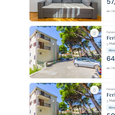
57
ab / N
Ferien
Fer
Mak
Klim
64
ab / N
Ferien
Fer
Mak
Klim