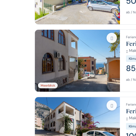
50
ab / N
Ferien
Fer
Mak
Klim
85
ab / N
Meerblick
Ferien
Fer
Mak
Klim
10