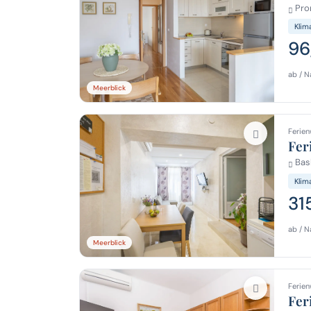
Pro
Klim
96
ab / N
Meerblick
Ferien
Fer
Bas
Klim
31
ab / N
Meerblick
Ferien
Fer