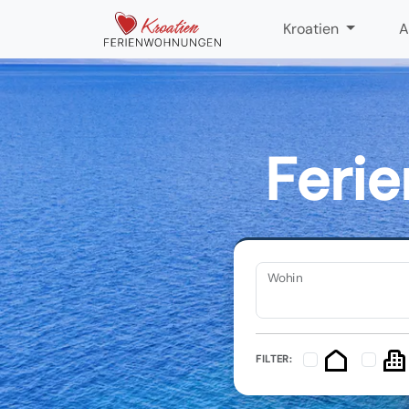
Kroatien
A
Feri
Wohin
FILTER: