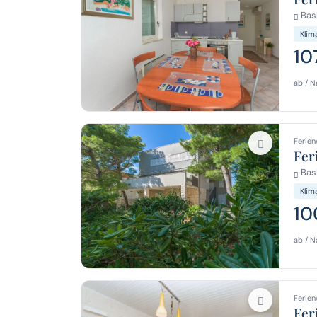
Bas
Klim
10
ab / N
Ferien
Fer
Bas
Klim
10
ab / N
Ferien
Fer