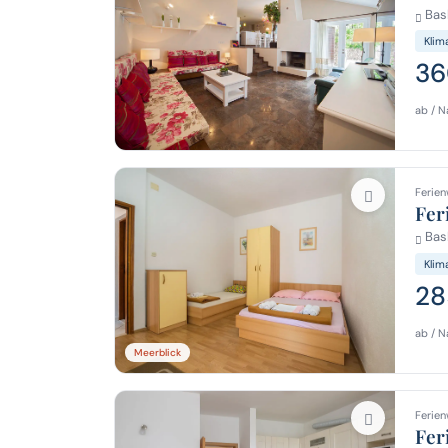
Bas
Klim
36
ab / N
Ferien
Fer
Bas
Klim
28
ab / N
Meerblick
Ferien
Fer