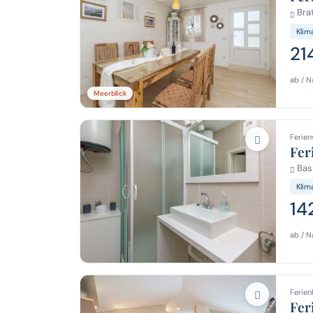
Brat
Klim
21
ab / N
Meerblick
Ferien
Fer
Bas
Klim
14
ab / N
Ferien
Fer