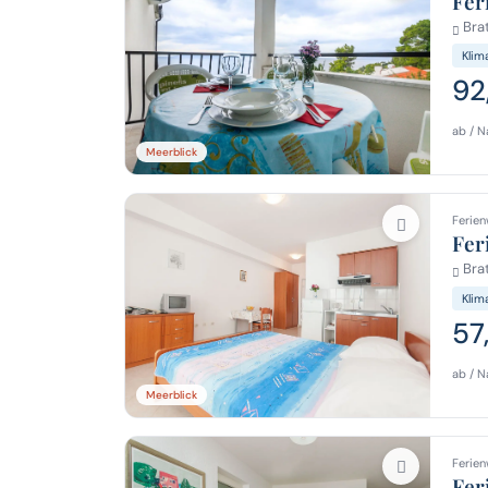
Fer
Brat
Klim
92
ab / N
Meerblick
Ferien
Fer
Brat
Klim
57
ab / N
Meerblick
Ferien
Fer