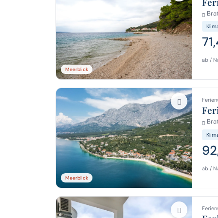
Fer
Brat
Klim
71
ab / N
Meerblick
Ferien
Fer
Brat
Klim
92
ab / N
Meerblick
Ferien