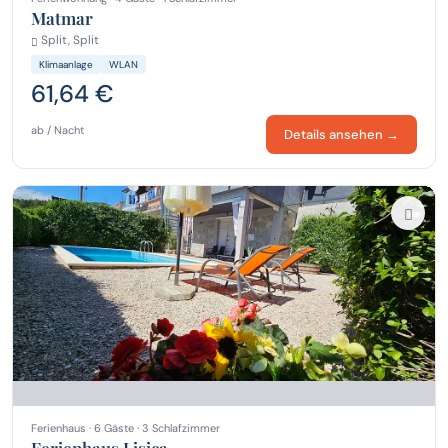
Matmar
Split, Split
Klimaanlage
WLAN
61,64 €
ab / Nacht
Details ansehen →
Ferienhaus · 6 Gäste · 3 Schlafzimmer
Ferienhaus Lisica