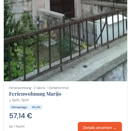
Ferienwohnung · 2 Gäste · 1 Schlafzimmer
Ferienwohnung Marijo
Split, Split
Klimaanlage
WLAN
57,14 €
ab / Nacht
Details ansehen →