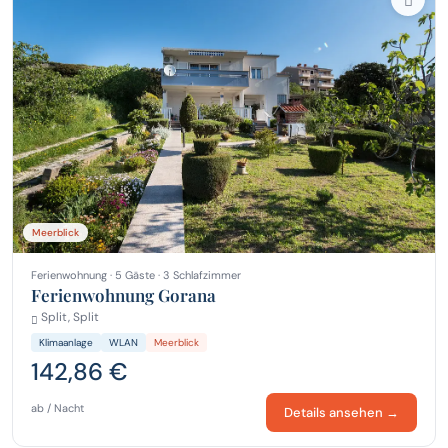
Meerblick
Ferienwohnung · 5 Gäste · 3 Schlafzimmer
Ferienwohnung Gorana
Split, Split
Klimaanlage
WLAN
Meerblick
142,86 €
ab / Nacht
Details ansehen →