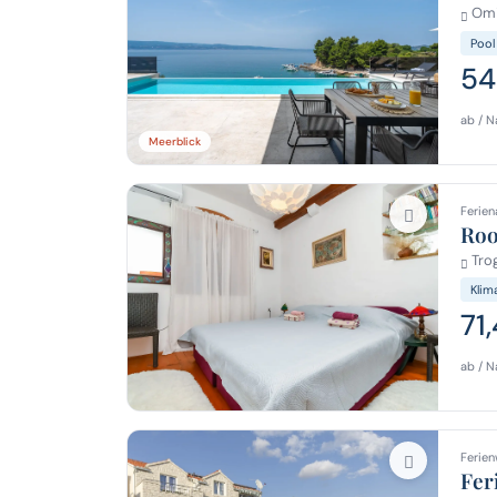
Omi
Pool
54
ab / N
Meerblick
Ferien
Roo
Trog
Klim
71
ab / N
Ferien
Fer