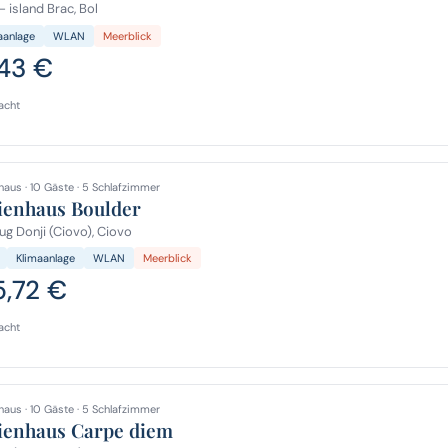
- island Brac, Bol
aanlage
WLAN
Meerblick
,43 €
acht
haus · 10 Gäste · 5 Schlafzimmer
ienhaus Boulder
g Donji (Ciovo), Ciovo
Klimaanlage
WLAN
Meerblick
5,72 €
acht
haus · 10 Gäste · 5 Schlafzimmer
ienhaus Carpe diem