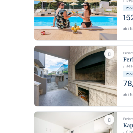
Sege
Pool
15
ab / N
Ferien
Fer
Jes
Pool
78
ab / N
Ferien
Ka
Sibe