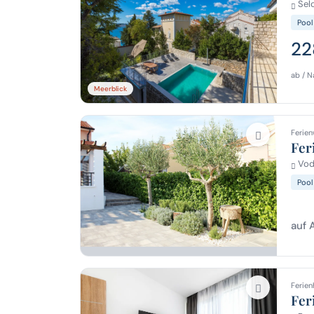
Selc
Pool
22
ab / N
Meerblick
Ferien
Fer
Vodi
Pool
auf 
Ferien
Fer