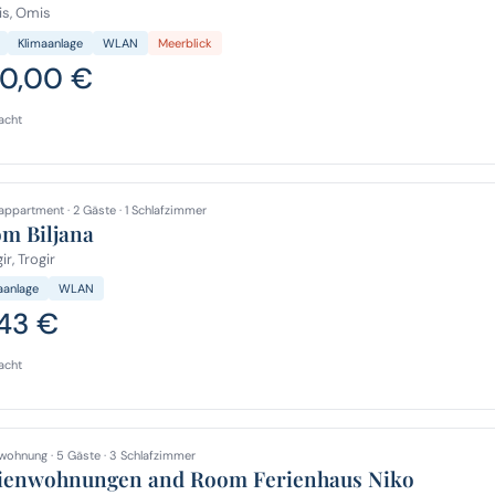
s, Omis
Klimaanlage
WLAN
Meerblick
0,00 €
acht
appartment · 2 Gäste · 1 Schlafzimmer
m Biljana
ir, Trogir
aanlage
WLAN
,43 €
acht
wohnung · 5 Gäste · 3 Schlafzimmer
ienwohnungen and Room Ferienhaus Niko