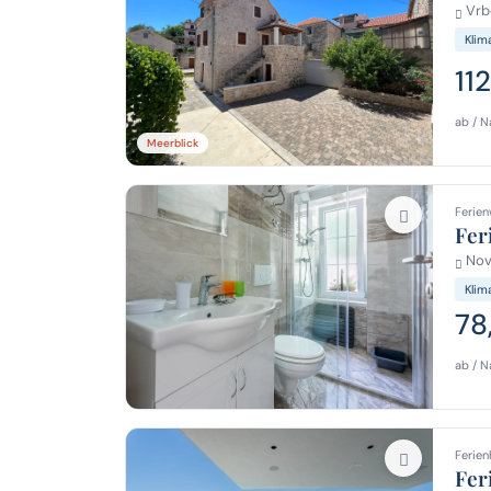
Vrbo
Klim
11
ab / N
Meerblick
Ferien
Fer
Novi
Klim
78
ab / N
Ferien
Fer