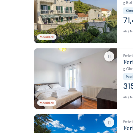
Bol 
Klim
71
ab / N
Meerblick
Ferien
Fer
Okru
Pool
31
ab / N
Meerblick
Ferien
Fer