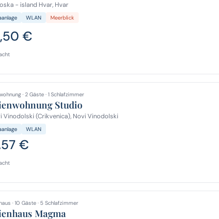
ska - island Hvar, Hvar
aanlage
WLAN
Meerblick
2,50 €
acht
wohnung · 2 Gäste · 1 Schlafzimmer
ienwohnung Studio
 Vinodolski (Crikvenica), Novi Vinodolski
aanlage
WLAN
,57 €
acht
haus · 10 Gäste · 5 Schlafzimmer
ienhaus Magma