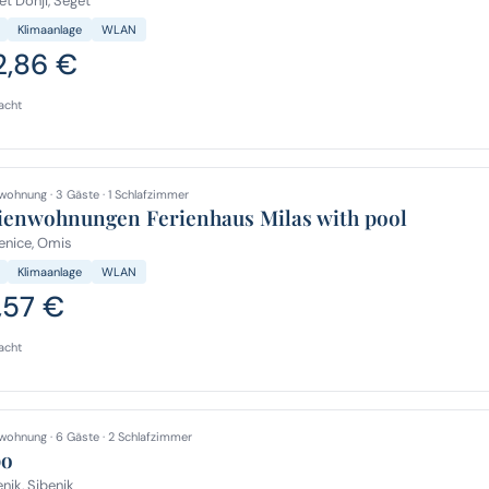
t Donji, Seget
Klimaanlage
WLAN
2,86 €
acht
wohnung · 3 Gäste · 1 Schlafzimmer
ienwohnungen Ferienhaus Milas with pool
enice, Omis
Klimaanlage
WLAN
,57 €
acht
wohnung · 6 Gäste · 2 Schlafzimmer
po
nik, Sibenik