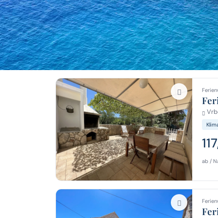
Ferien
Fer
Vrbo
Klim
11
ab / N
Ferien
Fer