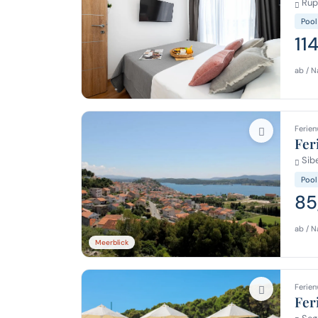
Rupe
Pool
11
ab / N
Ferien
Fer
Sibe
Pool
85
ab / N
Meerblick
Ferien
Fer