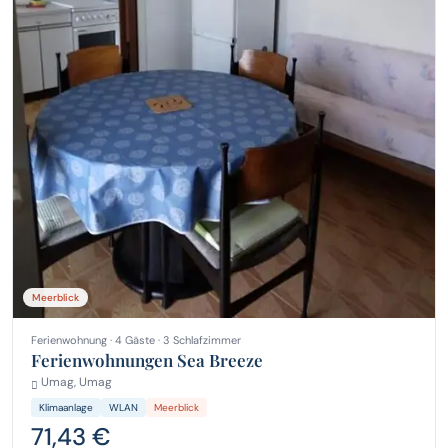
Meerblick
Ferienwohnung · 4 Gäste · 3 Schlafzimmer
Ferienwohnungen Sea Breeze
Umag, Umag
Klimaanlage
WLAN
Meerblick
71,43 €