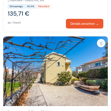
Malinska - island Krk, Krk
Klimaanlage
WLAN
Meerblick
135,71 €
ab / Nacht
Details ansehen →