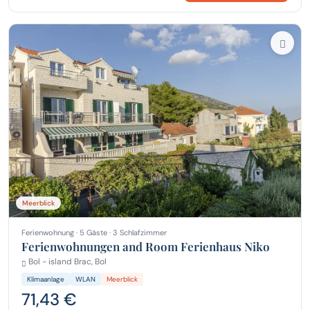
Meerblick
Ferienwohnung · 5 Gäste · 3 Schlafzimmer
Ferienwohnungen and Room Ferienhaus Niko
Bol - island Brac, Bol
Klimaanlage
WLAN
Meerblick
71,43 €