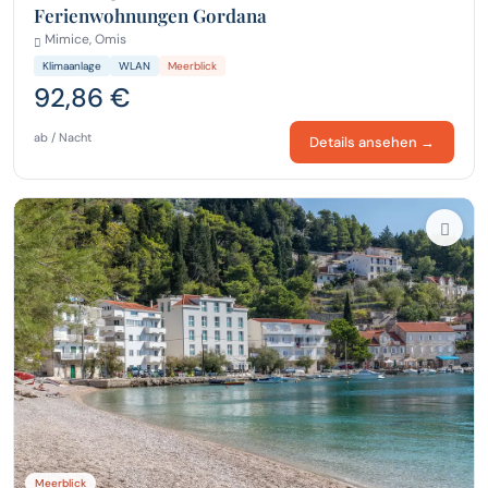
Ferienwohnungen Gordana
Mimice, Omis
Klimaanlage
WLAN
Meerblick
92,86 €
ab / Nacht
Details ansehen →
Meerblick