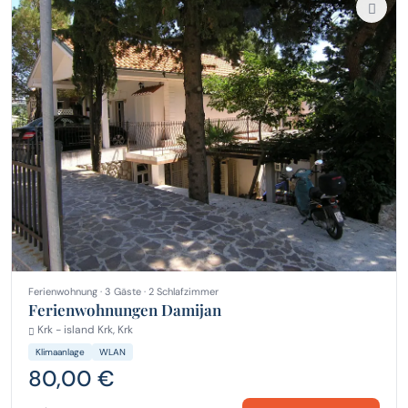
Ferienwohnung · 3 Gäste · 2 Schlafzimmer
Ferienwohnungen Damijan
Krk - island Krk, Krk
Klimaanlage
WLAN
80,00 €