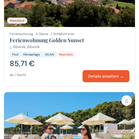
Meerblick
Ferienwohnung · 4 Gäste · 2 Schlafzimmer
Ferienwohnung Golden Sunset
Sibenik, Sibenik
Pool
Klimaanlage
WLAN
Meerblick
85,71 €
ab / Nacht
Details ansehen →