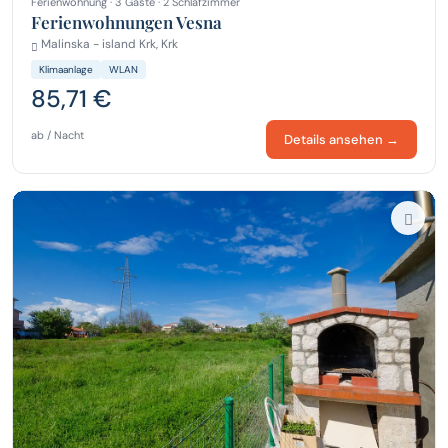
Ferienwohnung · 3 Gäste · 2 Schlafzimmer
Ferienwohnungen Vesna
Malinska - island Krk, Krk
Klimaanlage
WLAN
85,71 €
ab / Nacht
Details ansehen →