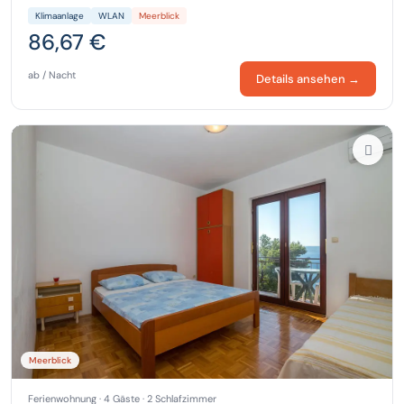
Klimaanlage
WLAN
Meerblick
86,67 €
ab / Nacht
Details ansehen →
Meerblick
Ferienwohnung · 4 Gäste · 2 Schlafzimmer