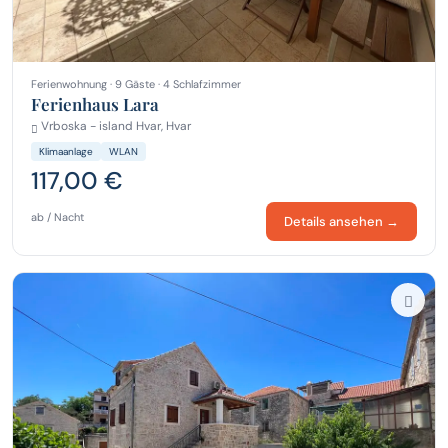
Ferienwohnung · 9 Gäste · 4 Schlafzimmer
Ferienhaus Lara
Vrboska - island Hvar, Hvar
Klimaanlage
WLAN
117,00 €
ab / Nacht
Details ansehen →