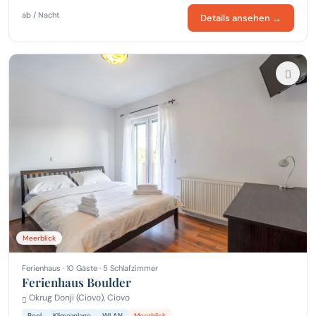
ab / Nacht
Details ansehen →
Meerblick
Ferienhaus · 10 Gäste · 5 Schlafzimmer
Ferienhaus Boulder
Okrug Donji (Ciovo), Ciovo
Pool
Klimaanlage
WLAN
Meerblick