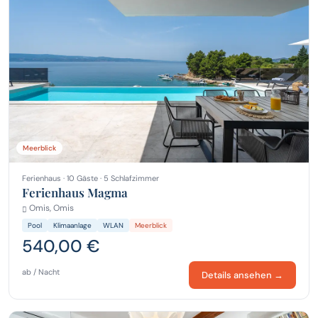
Meerblick
Ferienhaus · 10 Gäste · 5 Schlafzimmer
Ferienhaus Magma
Omis, Omis
Pool
Klimaanlage
WLAN
Meerblick
540,00 €
ab / Nacht
Details ansehen →