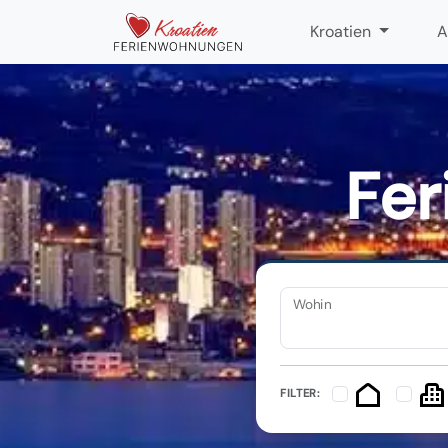
Kroatien
A
Fer
Wohin
FILTER: