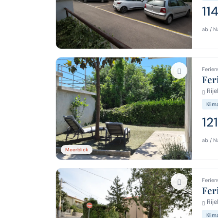
11
ab / N
Ferien
Fer
Rije
Klim
12
ab / N
Meerblick
Ferien
Fer
Rije
Klim