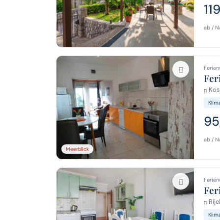
11
ab / N
Ferien
Fer
Kost
Klim
95
ab / N
Meerblick
Ferien
Fer
Rije
Klim