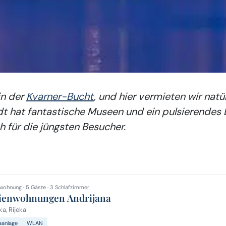
in der
Kvarner-Bucht
, und hier vermieten wir natü
adt hat fantastische Museen und ein pulsierendes
ch für die jüngsten Besucher.
wohnung · 5 Gäste · 3 Schlafzimmer
ienwohnungen Andrijana
ka, Rijeka
aanlage
WLAN