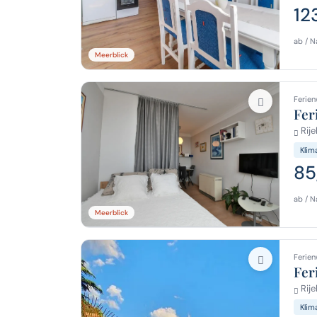
12
ab / N
Meerblick
Ferien
Fer
Rije
Klim
85
ab / N
Meerblick
Ferien
Fer
Rije
Klim