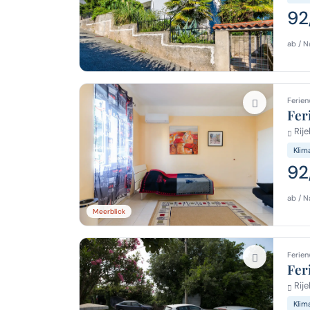
92
ab / N
Ferien
Fer
Rije
Klim
92
ab / N
Meerblick
Ferien
Fer
Rije
Klim