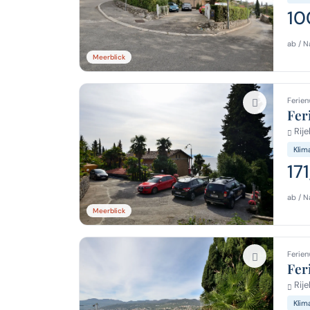
10
ab / N
Meerblick
Ferien
Fer
Rije
Klim
17
ab / N
Meerblick
Ferien
Fer
Rije
Klim