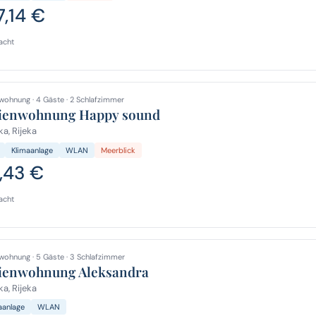
7,14 €
acht
wohnung · 4 Gäste · 2 Schlafzimmer
ienwohnung Happy sound
ka, Rijeka
Klimaanlage
WLAN
Meerblick
1,43 €
acht
wohnung · 5 Gäste · 3 Schlafzimmer
ienwohnung Aleksandra
ka, Rijeka
aanlage
WLAN