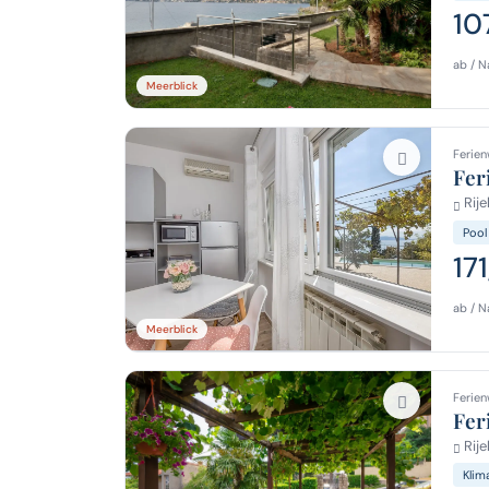
10
ab / N
Meerblick
Ferien
Fer
Rije
Pool
17
ab / N
Meerblick
Ferien
Fer
Rije
Klim