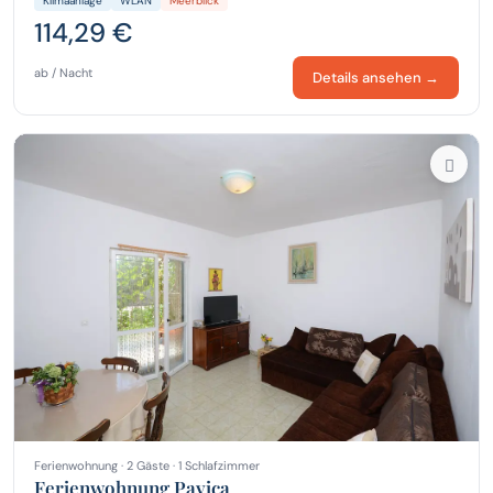
Klimaanlage
WLAN
Meerblick
114,29 €
ab / Nacht
Details ansehen →
Ferienwohnung · 2 Gäste · 1 Schlafzimmer
Ferienwohnung Pavica