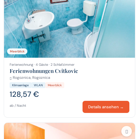
Meerblick
Ferienwohnung · 4 Gäste · 2 Schlafzimmer
Ferienwohnungen Cvitkovic
Rogoznica, Rogoznica
Klimaanlage
WLAN
Meerblick
128,57 €
ab / Nacht
Details ansehen →