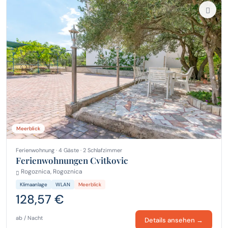
Meerblick
Ferienwohnung · 4 Gäste · 2 Schlafzimmer
Ferienwohnungen Cvitkovic
Rogoznica, Rogoznica
Klimaanlage
WLAN
Meerblick
128,57 €
ab / Nacht
Details ansehen →