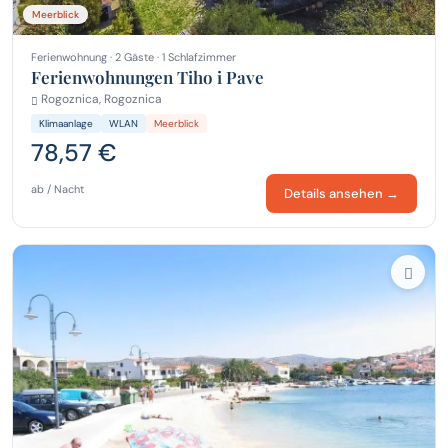
Meerblick
Ferienwohnung · 2 Gäste · 1 Schlafzimmer
Ferienwohnungen Tiho i Pave
Rogoznica, Rogoznica
Klimaanlage
WLAN
Meerblick
78,57 €
ab / Nacht
Details ansehen →