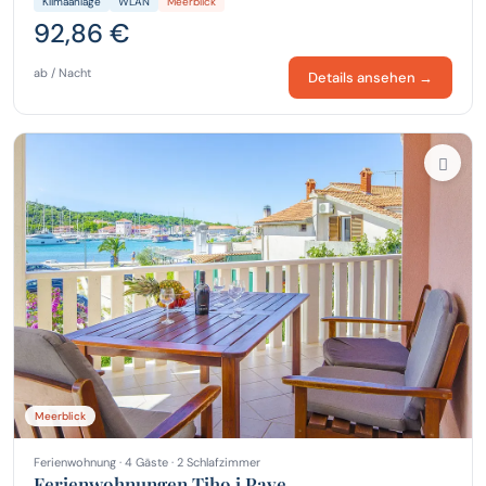
Klimaanlage
WLAN
Meerblick
92,86 €
ab / Nacht
Details ansehen →
Meerblick
Ferienwohnung · 4 Gäste · 2 Schlafzimmer
Ferienwohnungen Tiho i Pave