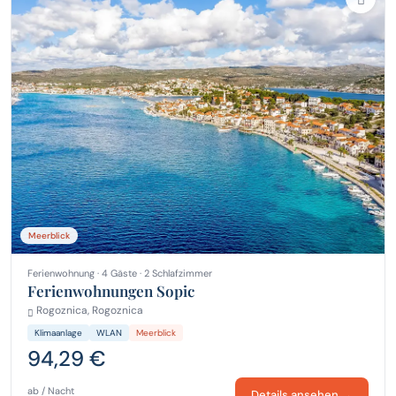
Meerblick
Ferienwohnung · 4 Gäste · 2 Schlafzimmer
Ferienwohnungen Sopic
Rogoznica, Rogoznica
Klimaanlage
WLAN
Meerblick
94,29 €
ab / Nacht
Details ansehen →