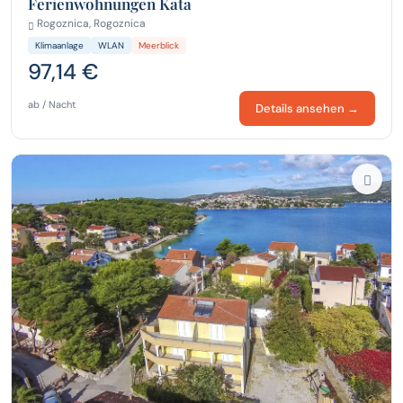
Ferienwohnungen Kata
Rogoznica, Rogoznica
Klimaanlage
WLAN
Meerblick
97,14 €
ab / Nacht
Details ansehen →