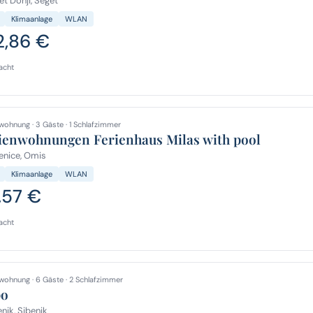
t Donji, Seget
Klimaanlage
WLAN
2,86 €
acht
wohnung · 3 Gäste · 1 Schlafzimmer
ienwohnungen Ferienhaus Milas with pool
enice, Omis
Klimaanlage
WLAN
,57 €
acht
wohnung · 6 Gäste · 2 Schlafzimmer
po
nik, Sibenik