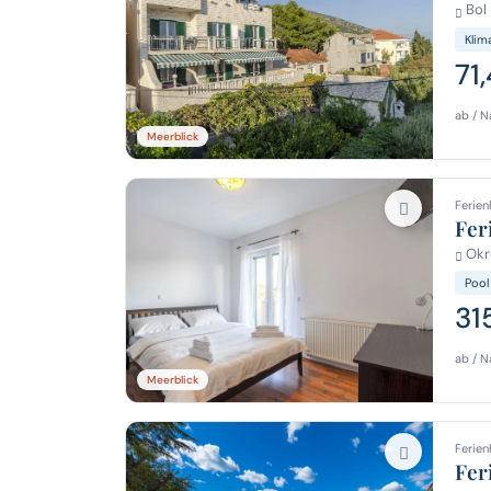
Bol 
Klim
71
ab / N
Meerblick
Ferien
Fer
Okru
Pool
31
ab / N
Meerblick
Ferien
Fer