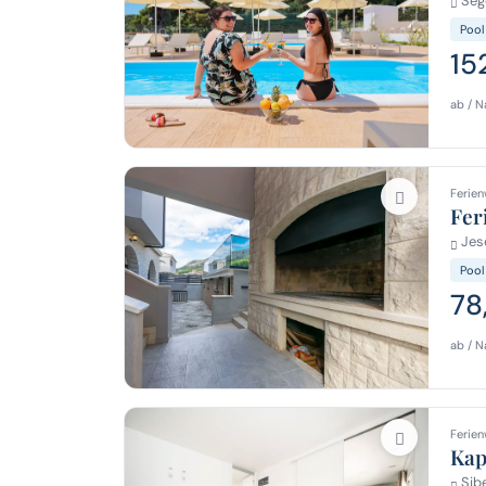
Sege
Pool
15
ab / N
Ferien
Fer
Jes
Pool
78
ab / N
Ferien
Ka
Sibe