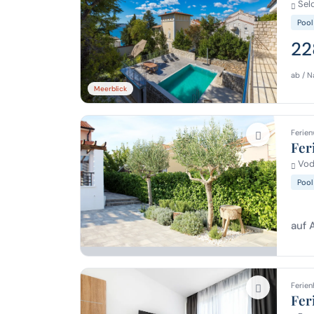
Selc
Pool
22
ab / N
Meerblick
Ferien
Fer
Vodi
Pool
auf 
Ferien
Fer