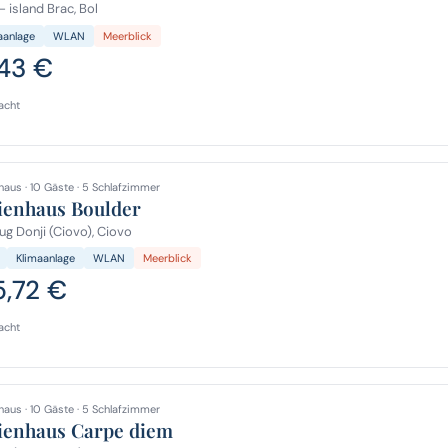
- island Brac, Bol
aanlage
WLAN
Meerblick
,43 €
acht
haus · 10 Gäste · 5 Schlafzimmer
ienhaus Boulder
g Donji (Ciovo), Ciovo
Klimaanlage
WLAN
Meerblick
5,72 €
acht
haus · 10 Gäste · 5 Schlafzimmer
ienhaus Carpe diem