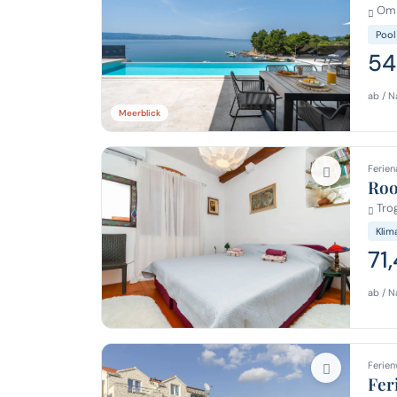
Omi
Pool
54
ab / N
Meerblick
Ferien
Roo
Trog
Klim
71
ab / N
Ferien
Fer