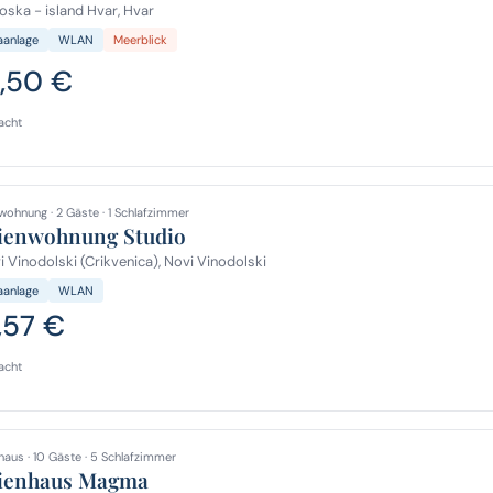
ska - island Hvar, Hvar
aanlage
WLAN
Meerblick
2,50 €
acht
wohnung · 2 Gäste · 1 Schlafzimmer
ienwohnung Studio
 Vinodolski (Crikvenica), Novi Vinodolski
aanlage
WLAN
,57 €
acht
haus · 10 Gäste · 5 Schlafzimmer
ienhaus Magma