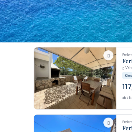
Ferien
Fer
Vrbo
Klim
11
ab / N
Ferien
Fer