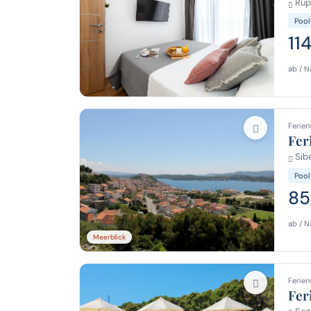
Rupe
Pool
11
ab / N
Ferien
Fer
Sibe
Pool
85
ab / N
Meerblick
Ferien
Fer