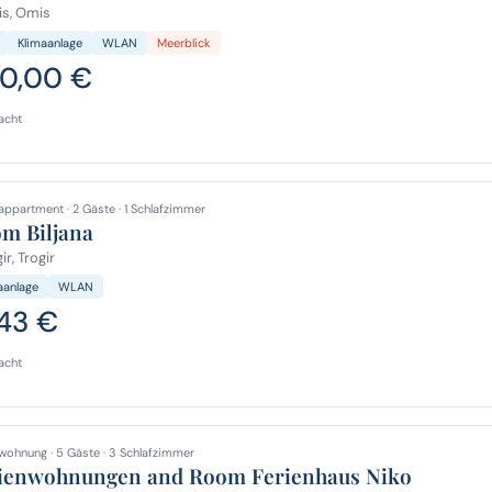
s, Omis
Klimaanlage
WLAN
Meerblick
0,00 €
acht
appartment · 2 Gäste · 1 Schlafzimmer
m Biljana
ir, Trogir
aanlage
WLAN
,43 €
acht
wohnung · 5 Gäste · 3 Schlafzimmer
ienwohnungen and Room Ferienhaus Niko