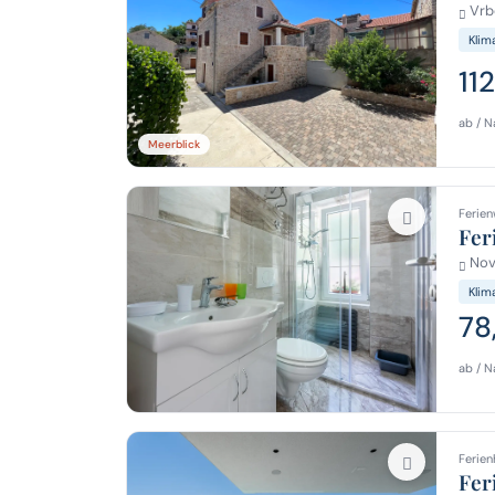
Vrbo
Klim
11
ab / N
Meerblick
Ferien
Fer
Novi
Klim
78
ab / N
Ferien
Fer