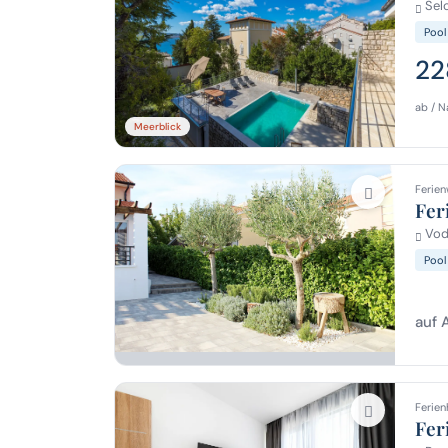
Selc
Pool
22
ab / N
Meerblick
Ferien
Fer
Vodi
Pool
auf 
Ferien
Fer