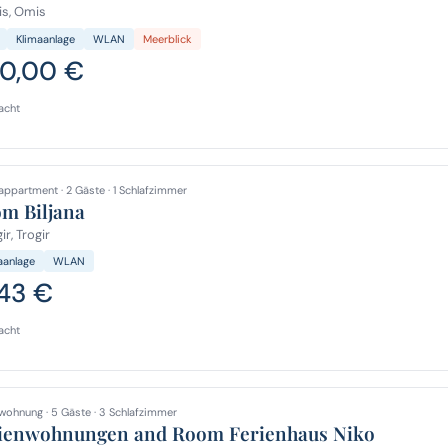
s, Omis
Klimaanlage
WLAN
Meerblick
0,00 €
acht
appartment · 2 Gäste · 1 Schlafzimmer
m Biljana
ir, Trogir
aanlage
WLAN
,43 €
acht
wohnung · 5 Gäste · 3 Schlafzimmer
ienwohnungen and Room Ferienhaus Niko