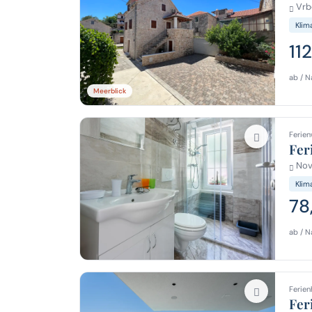
Vrbo
Klim
11
ab / N
Meerblick
Ferien
Fer
Novi
Klim
78
ab / N
Ferien
Fer