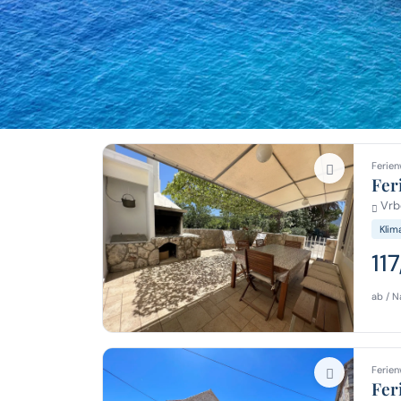
Ferien
Fer
Vrbo
Klim
11
ab / N
Ferien
Fer