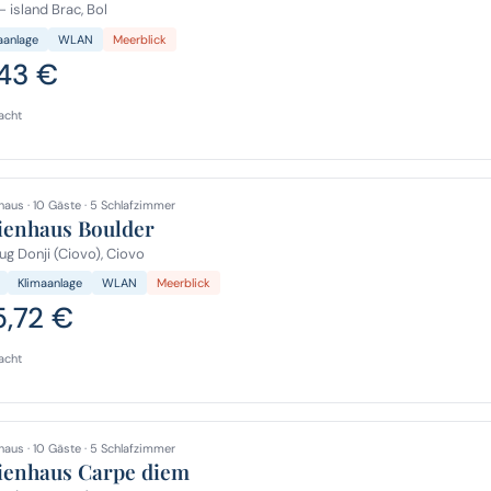
- island Brac, Bol
aanlage
WLAN
Meerblick
,43 €
acht
haus · 10 Gäste · 5 Schlafzimmer
ienhaus Boulder
g Donji (Ciovo), Ciovo
Klimaanlage
WLAN
Meerblick
5,72 €
acht
haus · 10 Gäste · 5 Schlafzimmer
ienhaus Carpe diem