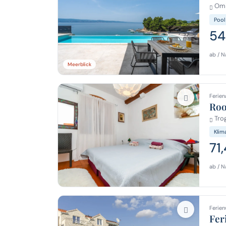
Omi
Pool
54
ab / N
Meerblick
Ferien
Roo
Trog
Klim
71
ab / N
Ferien
Fer