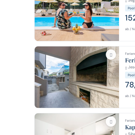
Sege
Pool
15
ab / N
Ferien
Fer
Jes
Pool
78
ab / N
Ferien
Ka
Sibe