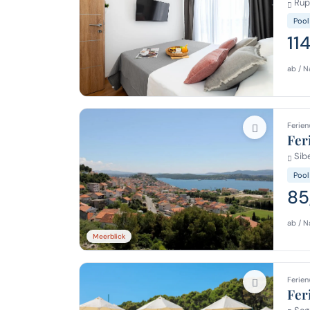
Rupe
Pool
11
ab / N
Ferien
Fer
Sibe
Pool
85
ab / N
Meerblick
Ferien
Fer