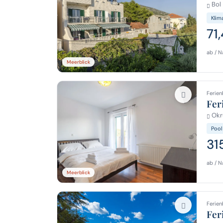
Bol 
Klim
71
ab / N
Meerblick
Ferien
Fer
Okru
Pool
31
ab / N
Meerblick
Ferien
Fer