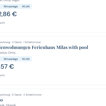
t Donji, Seget
Klimaanlage
WLAN
2,86 €
acht
wohnung · 3 Gäste · 1 Schlafzimmer
ienwohnungen Ferienhaus Milas with pool
enice, Omis
Klimaanlage
WLAN
,57 €
acht
wohnung · 6 Gäste · 2 Schlafzimmer
po
nik, Sibenik