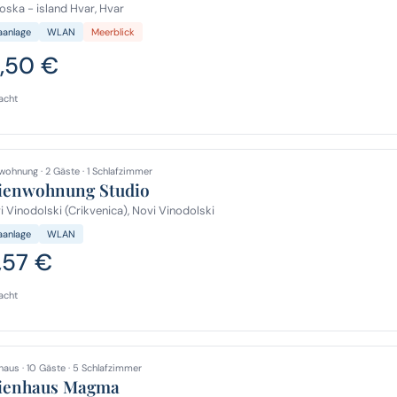
ska - island Hvar, Hvar
aanlage
WLAN
Meerblick
2,50 €
acht
wohnung · 2 Gäste · 1 Schlafzimmer
ienwohnung Studio
 Vinodolski (Crikvenica), Novi Vinodolski
aanlage
WLAN
,57 €
acht
haus · 10 Gäste · 5 Schlafzimmer
ienhaus Magma