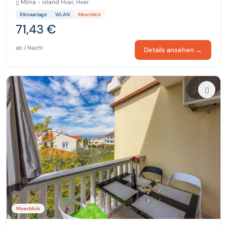
Milna - island Hvar, Hvar
Klimaanlage
WLAN
Meerblick
71,43 €
ab / Nacht
Details ansehen →
Meerblick