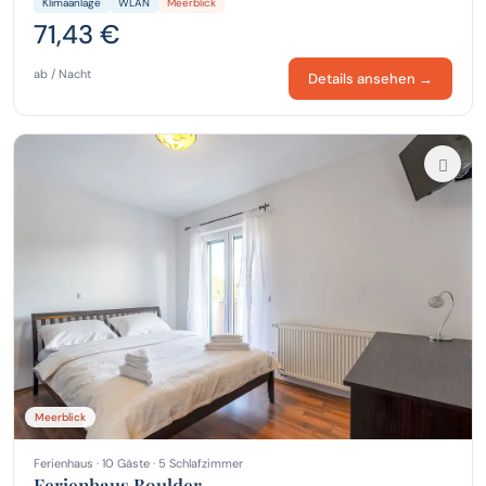
Klimaanlage
WLAN
Meerblick
71,43 €
ab / Nacht
Details ansehen →
Meerblick
Ferienhaus · 10 Gäste · 5 Schlafzimmer
Ferienhaus Boulder