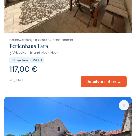
Ferienwohnung · 9 Gäste · 4 Schlafzimmer
Ferienhaus Lara
Vrboska - island Hvar, Hvar
Klimaanlage
WLAN
117,00 €
ab / Nacht
Details ansehen →