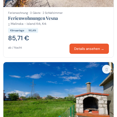
Ferienwohnung · 3 Gäste · 2 Schlafzimmer
Ferienwohnungen Vesna
Malinska - island Krk, Krk
Klimaanlage
WLAN
85,71 €
ab / Nacht
Details ansehen →