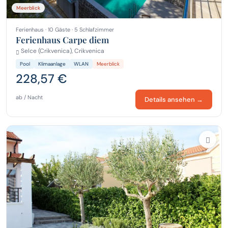
Meerblick
Ferienhaus · 10 Gäste · 5 Schlafzimmer
Ferienhaus Carpe diem
Selce (Crikvenica), Crikvenica
Pool
Klimaanlage
WLAN
Meerblick
228,57 €
ab / Nacht
Details ansehen →