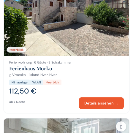
Meerblick
Ferienwohnung · 6 Gäste · 3 Schlafzimmer
Ferienhaus Morko
Vrboska - island Hvar, Hvar
Klimaanlage
WLAN
Meerblick
112,50 €
ab / Nacht
Details ansehen →