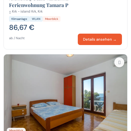
Ferienwohnung Tamara P
Krk - island Krk, Krk
Klimaanlage
WLAN
Meerblick
86,67 €
ab / Nacht
Details ansehen →
Meerblick