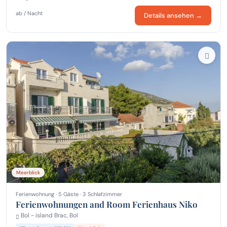
ab / Nacht
Details ansehen →
Meerblick
Ferienwohnung · 5 Gäste · 3 Schlafzimmer
Ferienwohnungen and Room Ferienhaus Niko
Bol - island Brac, Bol