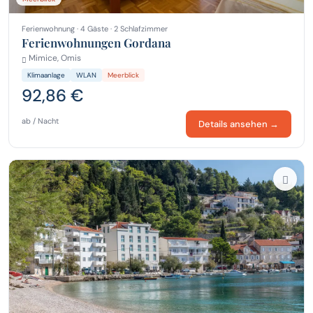
Ferienwohnung · 4 Gäste · 2 Schlafzimmer
Ferienwohnungen Gordana
Mimice, Omis
Klimaanlage
WLAN
Meerblick
92,86 €
ab / Nacht
Details ansehen →