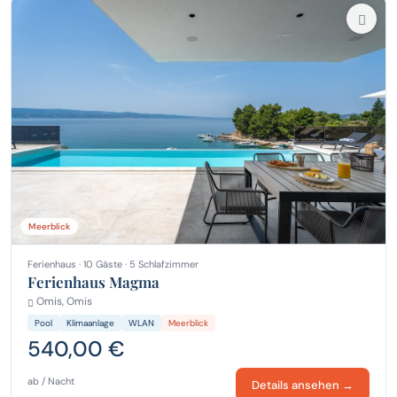
Meerblick
Ferienhaus · 10 Gäste · 5 Schlafzimmer
Ferienhaus Magma
Omis, Omis
Pool
Klimaanlage
WLAN
Meerblick
540,00 €
ab / Nacht
Details ansehen →