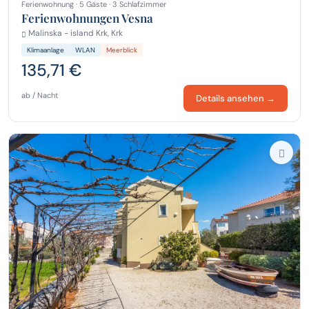
Ferienwohnung · 5 Gäste · 3 Schlafzimmer
Ferienwohnungen Vesna
Malinska - island Krk, Krk
Klimaanlage
WLAN
Meerblick
135,71 €
ab / Nacht
Details ansehen →