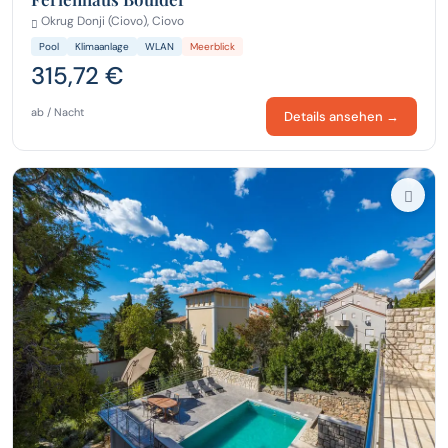
Okrug Donji (Ciovo), Ciovo
Pool
Klimaanlage
WLAN
Meerblick
315,72 €
ab / Nacht
Details ansehen →