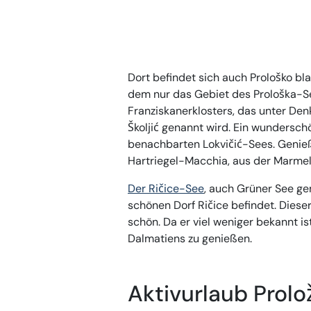
Dort befindet sich auch Prološko bla
dem nur das Gebiet des Prološka-Se
Franziskanerklosters, das unter Denk
Školjić genannt wird. Ein wundersc
benachbarten Lokvičić-Sees. Genieß
Hartriegel-Macchia, aus der Marmela
Der Ričice-See
, auch Grüner See ge
schönen Dorf Ričice befindet. Dieser
schön. Da er viel weniger bekannt is
Dalmatiens zu genießen.
Aktivurlaub Prolo