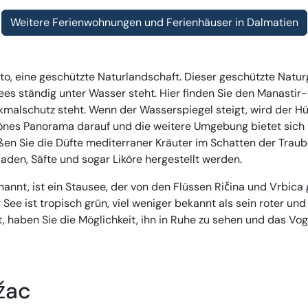
Weitere Ferienwohnungen und Ferienhäuser in Dalmatien
to, eine geschützte Naturlandschaft. Dieser geschützte Naturgü
es ständig unter Wasser steht. Hier finden Sie den Manastir
malschutz steht. Wenn der Wasserspiegel steigt, wird der Hüge
hönes Panorama darauf und die weitere Umgebung bietet sich
en Sie die Düfte mediterraner Kräuter im Schatten der Trau
den, Säfte und sogar Liköre hergestellt werden.
nannt, ist ein Stausee, der von den Flüssen Ričina und Vrbic
 See ist tropisch grün, viel weniger bekannt als sein roter un
t, haben Sie die Möglichkeit, ihn in Ruhe zu sehen und das Vo
žac