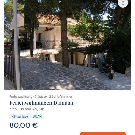
Ferienwohnung · 3 Gäste · 2 Schlafzimmer
Ferienwohnungen Damijan
Krk - island Krk, Krk
Klimaanlage
WLAN
80,00 €