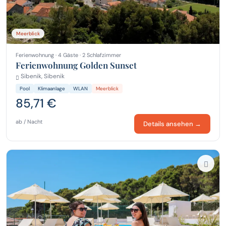
Meerblick
Ferienwohnung · 4 Gäste · 2 Schlafzimmer
Ferienwohnung Golden Sunset
Sibenik, Sibenik
Pool
Klimaanlage
WLAN
Meerblick
85,71 €
ab / Nacht
Details ansehen →