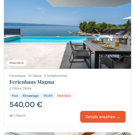
Meerblick
Ferienhaus · 10 Gäste · 5 Schlafzimmer
Ferienhaus Magma
Omis, Omis
Pool
Klimaanlage
WLAN
Meerblick
540,00 €
ab / Nacht
Details ansehen →