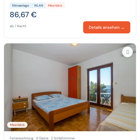
Klimaanlage
WLAN
Meerblick
86,67 €
ab / Nacht
Details ansehen →
Meerblick
Ferienwohnung · 4 Gäste · 2 Schlafzimmer