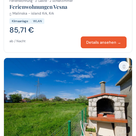
Ferienwohnung · 3 Gäste · 2 Schlafzimmer
Ferienwohnungen Vesna
Malinska - island Krk, Krk
Klimaanlage
WLAN
85,71 €
ab / Nacht
Details ansehen →