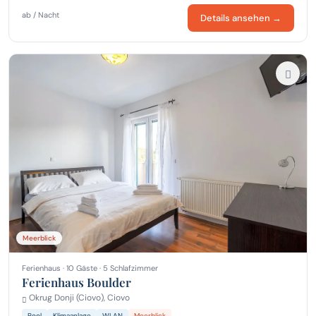
ab / Nacht
Details ansehen →
Meerblick
Ferienhaus · 10 Gäste · 5 Schlafzimmer
Ferienhaus Boulder
Okrug Donji (Ciovo), Ciovo
Pool
Klimaanlage
WLAN
Meerblick