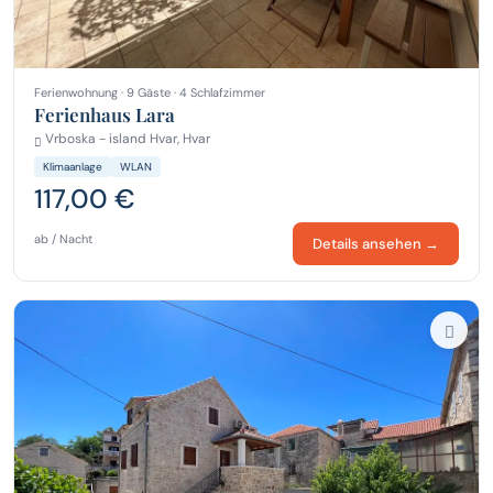
Ferienwohnung · 9 Gäste · 4 Schlafzimmer
Ferienhaus Lara
Vrboska - island Hvar, Hvar
Klimaanlage
WLAN
117,00 €
ab / Nacht
Details ansehen →