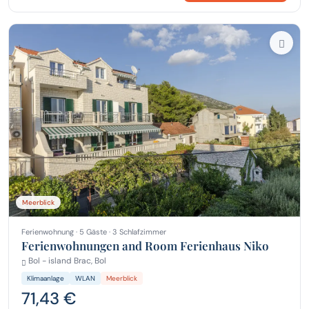
Meerblick
Ferienwohnung · 5 Gäste · 3 Schlafzimmer
Ferienwohnungen and Room Ferienhaus Niko
Bol - island Brac, Bol
Klimaanlage
WLAN
Meerblick
71,43 €