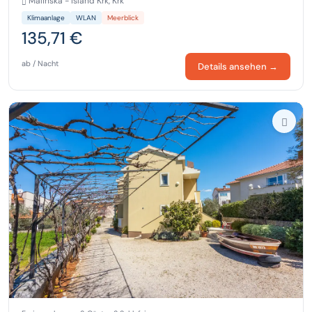
Malinska - island Krk, Krk
Klimaanlage
WLAN
Meerblick
135,71 €
ab / Nacht
Details ansehen →