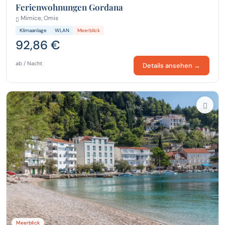
Ferienwohnungen Gordana
Mimice, Omis
Klimaanlage
WLAN
Meerblick
92,86 €
ab / Nacht
Details ansehen →
Meerblick