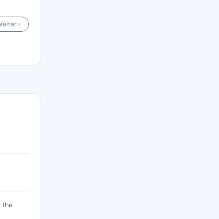
eiter ›
 the