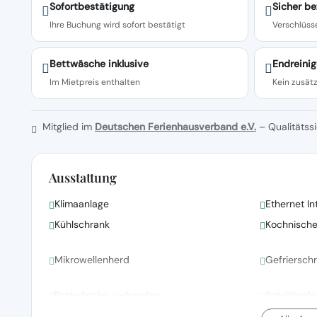
Sofortbestätigung
Sicher be
Ihre Buchung wird sofort bestätigt
Verschlüsse
Bettwäsche inklusive
Endreinig
Im Mietpreis enthalten
Kein zusätz
Mitglied im
Deutschen Ferienhausverband e.V.
– Qualitätssi
Ausstattung
Klimaanlage
Ethernet In
Kühlschrank
Kochnisch
Mikrowellenherd
Gefriersch
Bettwäsche vorhanden
Satellitenf