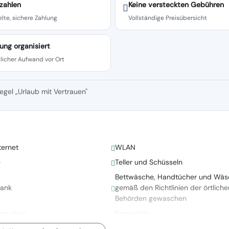
zahlen
Keine versteckten Gebühren
lte, sichere Zahlung
Vollständige Preisübersicht
ung organisiert
licher Aufwand vor Ort
egel „Urlaub mit Vertrauen"
ternet
WLAN
e
Teller und Schüsseln
Bettwäsche, Handtücher und Wäs
rank
gemäß den Richtlinien der örtliche
Behörden gewaschen
ernsehen
Fernsehen