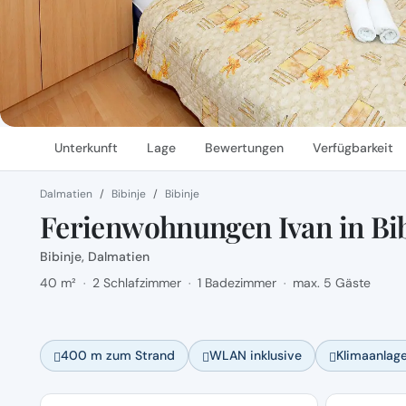
Unterkunft
Lage
Bewertungen
Verfügbarkeit
Dalmatien
Bibinje
Bibinje
Ferienwohnungen Ivan in Bib
Bibinje, Dalmatien
40 m²
2 Schlafzimmer
1 Badezimmer
max. 5 Gäste
·
·
·
400 m zum Strand
WLAN inklusive
Klimaanlag