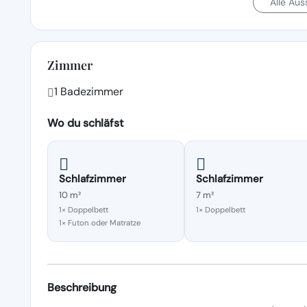
Alle Au
Zimmer
1 Badezimmer
Wo du schläfst
Schlafzimmer
Schlafzimmer
10 m²
7 m²
1× Doppelbett
1× Doppelbett
1× Futon oder Matratze
Beschreibung