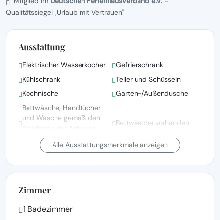
Mitglied im
Deutschen Ferienhausverband e.V.
–
Qualitätssiegel „Urlaub mit Vertrauen"
Ausstattung
Elektrischer Wasserkocher
Gefrierschrank
Kühlschrank
Teller und Schüsseln
Kochnische
Garten-/Außendusche
Bettwäsche, Handtücher
und Wäsche gemäß den
Bettwäsche vorhanden
Richtlinien der örtlichen
Behörden gewaschen
Alle Ausstattungsmerkmale anzeigen
Radio
Terrasse
In der Nähe des Ozeans
Grillen
gelegen
Zimmer
1 Badezimmer