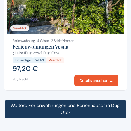
Meerblick
Ferienwohnung · 4 Gäste · 2 Schlafzimmer
Ferienwohnungen Vesna
Luka (Dugi otok), Dugi Otok
Klimaanlage
WLAN
Meerblick
97,20 €
ab / Nacht
Details ansehen →
Weitere Ferienwohnungen und Ferienhäuser in Dugi
Otok