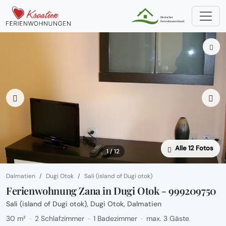
Alle 12 Fotos
1 / 12
Dalmatien
Dugi Otok
Sali (island of Dugi otok)
Ferienwohnung Zana in Dugi Otok - 999209750
Sali (island of Dugi otok), Dugi Otok, Dalmatien
30 m²
2 Schlafzimmer
1 Badezimmer
max. 3 Gäste
·
·
·