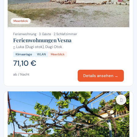
Meerblick
Ferienwohnung · 3 Gäste · 2 Schlafzimmer
Ferienwohnungen Vesna
Luka (Dugi otok), Dugi Otok
Klimaanlage
WLAN
Meerblick
71,10 €
ab / Nacht
Details ansehen →