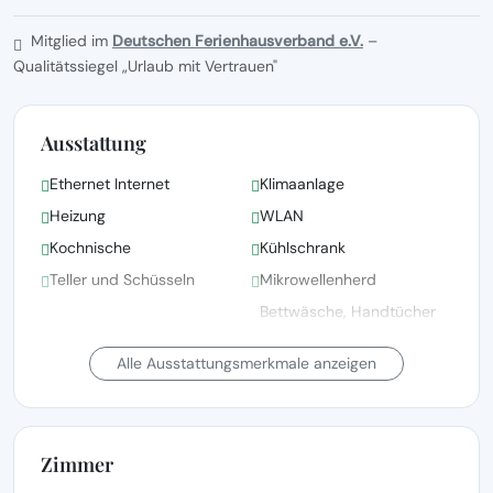
Mitglied im
Deutschen Ferienhausverband e.V.
–
Qualitätssiegel „Urlaub mit Vertrauen"
Ausstattung
Ethernet Internet
Klimaanlage
Heizung
WLAN
Kochnische
Kühlschrank
Teller und Schüsseln
Mikrowellenherd
Bettwäsche, Handtücher
und Wäsche gemäß den
Toaster
Richtlinien der örtlichen
Alle Ausstattungsmerkmale anzeigen
Behörden gewaschen
Bettwäsche vorhanden
Satellitenfernsehen
Zimmer