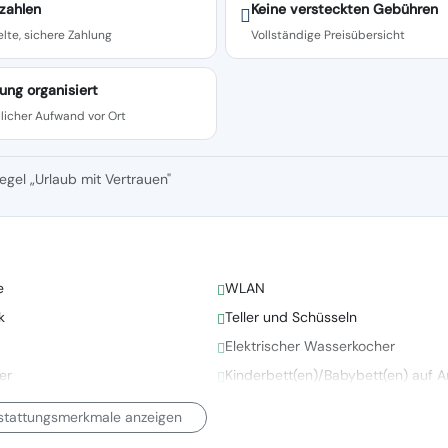
zahlen
Keine versteckten Gebühren
lte, sichere Zahlung
Vollständige Preisübersicht
ung organisiert
licher Aufwand vor Ort
egel „Urlaub mit Vertrauen"
e
WLAN
k
Teller und Schüsseln
Elektrischer Wasserkocher
er
Kinderbett(en)/Babybett(en) auf A
sstattungsmerkmale anzeigen