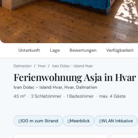
Unterkunft
Lage
Bewertungen
Verfügbarkeit
Dalmatien
Hvar
Ivan Dolac - island Hvar
Ferienwohnung Asja in Hvar 
Ivan Dolac - island Hvar, Hvar, Dalmatien
45 m²
2 Schlafzimmer
1 Badezimmer
max. 4 Gäste
·
·
·
100 m zum Strand
Meerblick
WLAN inklusive