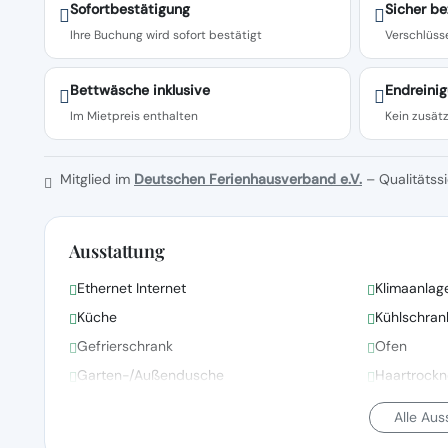
Sofortbestätigung
Sicher be
Ihre Buchung wird sofort bestätigt
Verschlüsse
Bettwäsche inklusive
Endreinig
Im Mietpreis enthalten
Kein zusätz
Mitglied im
Deutschen Ferienhausverband e.V.
– Qualitätssi
Ausstattung
Ethernet Internet
Klimaanlag
Küche
Kühlschran
Gefrierschrank
Ofen
Garten-/Außendusche
Haartrockn
Alle Au