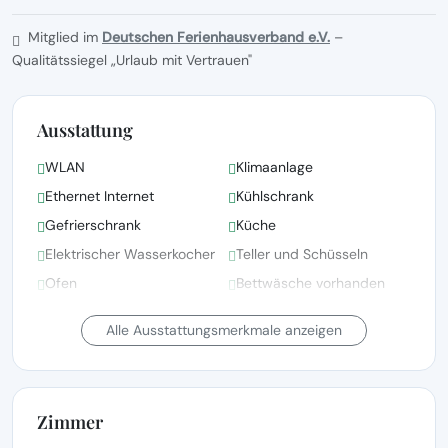
Mitglied im
Deutschen Ferienhausverband e.V.
–
Qualitätssiegel „Urlaub mit Vertrauen"
Ausstattung
WLAN
Klimaanlage
Ethernet Internet
Kühlschrank
Gefrierschrank
Küche
Elektrischer Wasserkocher
Teller und Schüsseln
Ofen
Bettwäsche vorhanden
Bettwäsche, Handtücher
Alle Ausstattungsmerkmale anzeigen
und Wäsche gemäß den
Fernsehen
Richtlinien der örtlichen
Behörden gewaschen
Zimmer