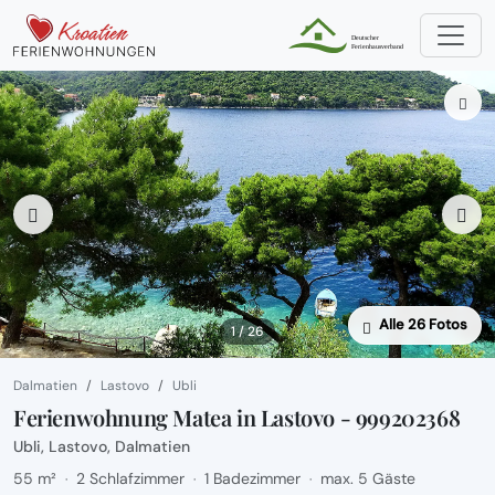
Alle 26 Fotos
1 / 26
Dalmatien
Lastovo
Ubli
Ferienwohnung Matea in Lastovo - 999202368
Ubli, Lastovo, Dalmatien
55 m²
2 Schlafzimmer
1 Badezimmer
max. 5 Gäste
·
·
·