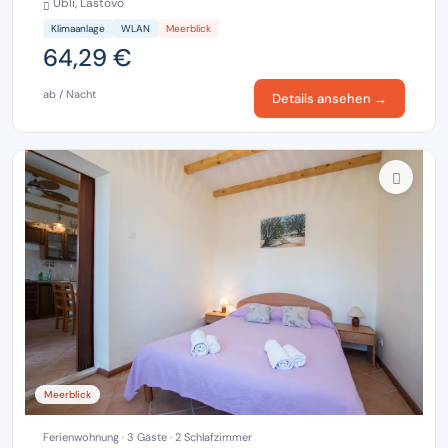
Ubli, Lastovo
Klimaanlage
WLAN
Meerblick
64,29 €
ab / Nacht
Details ansehen →
Meerblick
Ferienwohnung · 3 Gäste · 2 Schlafzimmer