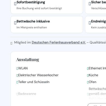
Sofortbestätigung
Sicher be
Ihre Buchung wird sofort bestätigt
Verschlüsse
Bettwäsche inklusive
Endreinig
Im Mietpreis enthalten
Kein zusätz
Mitglied im
Deutschen Ferienhausverband e.V.
– Qualitätssi
Ausstattung
WLAN
Ethernet In
Elektrischer Wasserkocher
Küche
Teller und Schüsseln
Ofen
Bettwäsch
Badewanne
gemäß den R
Behörden 