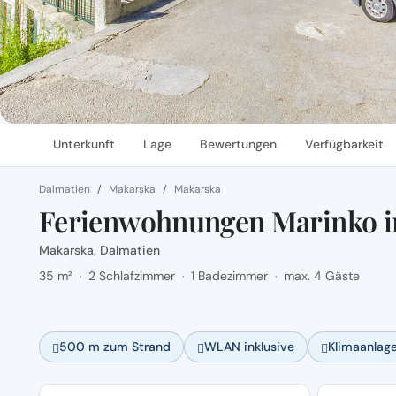
Unterkunft
Lage
Bewertungen
Verfügbarkeit
Dalmatien
Makarska
Makarska
Ferienwohnungen Marinko i
Makarska, Dalmatien
35 m²
2 Schlafzimmer
1 Badezimmer
max. 4 Gäste
·
·
·
500 m zum Strand
WLAN inklusive
Klimaanlag