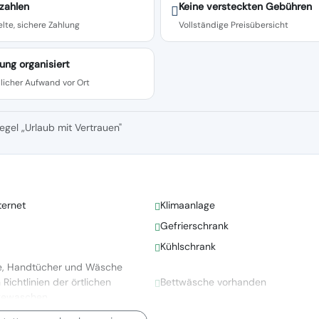
zahlen
Keine versteckten Gebühren
lte, sichere Zahlung
Vollständige Preisübersicht
ung organisiert
licher Aufwand vor Ort
egel „Urlaub mit Vertrauen"
ternet
Klimaanlage
Gefrierschrank
Kühlschrank
e, Handtücher und Wäsche
ichtlinien der örtlichen
Bettwäsche vorhanden
gewaschen