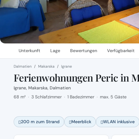
Unterkunft
Lage
Bewertungen
Verfügbarkeit
Dalmatien
Makarska
Igrane
Ferienwohnungen Peric in M
Igrane, Makarska, Dalmatien
68 m²
3 Schlafzimmer
1 Badezimmer
max. 5 Gäste
·
·
·
200 m zum Strand
Meerblick
WLAN inklusive