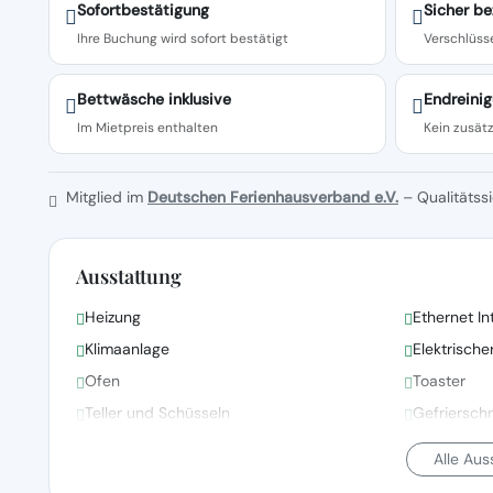
Sofortbestätigung
Sicher be
Ihre Buchung wird sofort bestätigt
Verschlüsse
Bettwäsche inklusive
Endreinig
Im Mietpreis enthalten
Kein zusätz
Mitglied im
Deutschen Ferienhausverband e.V.
– Qualitätssi
Ausstattung
Heizung
Ethernet In
Klimaanlage
Elektrisch
Ofen
Toaster
Teller und Schüsseln
Gefriersch
Alle Au