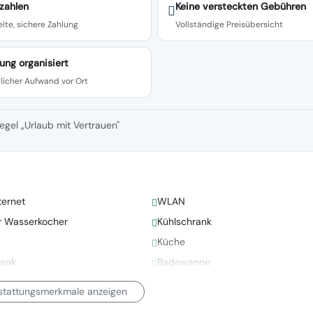
zahlen
Keine versteckten Gebühren
lte, sichere Zahlung
Vollständige Preisübersicht
ung organisiert
licher Aufwand vor Ort
egel „Urlaub mit Vertrauen"
ternet
WLAN
er Wasserkocher
Kühlschrank
Küche
rank
Badewanne
sstattungsmerkmale anzeigen