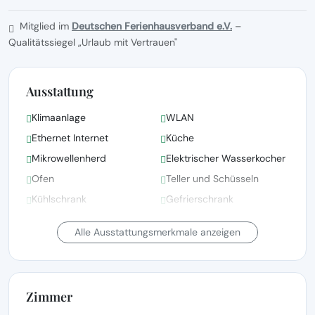
Mitglied im
Deutschen Ferienhausverband e.V.
–
Qualitätssiegel „Urlaub mit Vertrauen"
Ausstattung
Klimaanlage
WLAN
Ethernet Internet
Küche
Mikrowellenherd
Elektrischer Wasserkocher
Ofen
Teller und Schüsseln
Kühlschrank
Gefrierschrank
Bettwäsche, Handtücher
Alle Ausstattungsmerkmale anzeigen
und Wäsche gemäß den
Bettwäsche vorhanden
Richtlinien der örtlichen
Behörden gewaschen
Zimmer