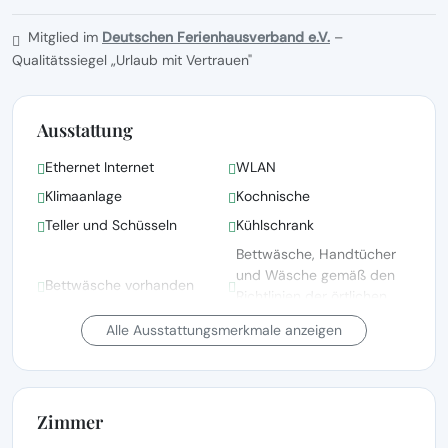
Mitglied im
Deutschen Ferienhausverband e.V.
–
Qualitätssiegel „Urlaub mit Vertrauen"
Ausstattung
Ethernet Internet
WLAN
Klimaanlage
Kochnische
Teller und Schüsseln
Kühlschrank
Bettwäsche, Handtücher
und Wäsche gemäß den
Bettwäsche vorhanden
Richtlinien der örtlichen
Behörden gewaschen
Alle Ausstattungsmerkmale anzeigen
Satellitenfernsehen
Fernsehen
Grillen
Terrasse
Zimmer