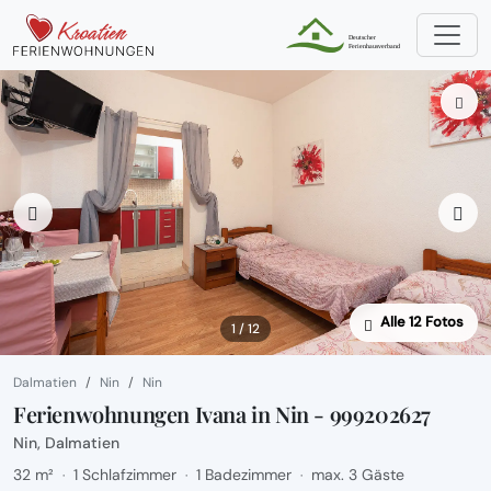
Alle 12 Fotos
1 / 12
Dalmatien
Nin
Nin
Ferienwohnungen Ivana in Nin - 999202627
Nin, Dalmatien
32 m²
1 Schlafzimmer
1 Badezimmer
max. 3 Gäste
·
·
·