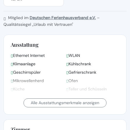
Mitglied im
Deutschen Ferienhausverband e.V.
–
Qualitätssiegel „Urlaub mit Vertrauen"
Ausstattung
Ethernet Internet
WLAN
Klimaanlage
Kühlschrank
Geschirrspüler
Gefrierschrank
Mikrowellenherd
Ofen
Küche
Teller und Schüsseln
Bettwäsche, Handtücher
Alle Ausstattungsmerkmale anzeigen
und Wäsche gemäß den
Elektrischer Wasserkocher
Richtlinien der örtlichen
Behörden gewaschen
Zimmer