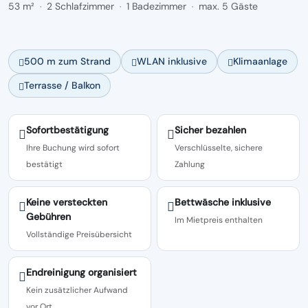
53 m²
2 Schlafzimmer
1 Badezimmer
max. 5 Gäste
·
·
·
500 m zum Strand
WLAN inklusive
Klimaanlage
Terrasse / Balkon
Sofortbestätigung
Sicher bezahlen
Ihre Buchung wird sofort
Verschlüsselte, sichere
bestätigt
Zahlung
Keine versteckten
Bettwäsche inklusive
Gebühren
Im Mietpreis enthalten
Vollständige Preisübersicht
Endreinigung organisiert
Kein zusätzlicher Aufwand
vor Ort