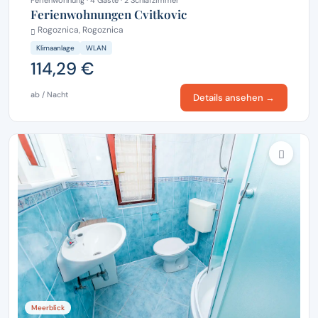
Ferienwohnung · 4 Gäste · 2 Schlafzimmer
Ferienwohnungen Cvitkovic
Rogoznica, Rogoznica
Klimaanlage
WLAN
114,29 €
ab / Nacht
Details ansehen →
Meerblick