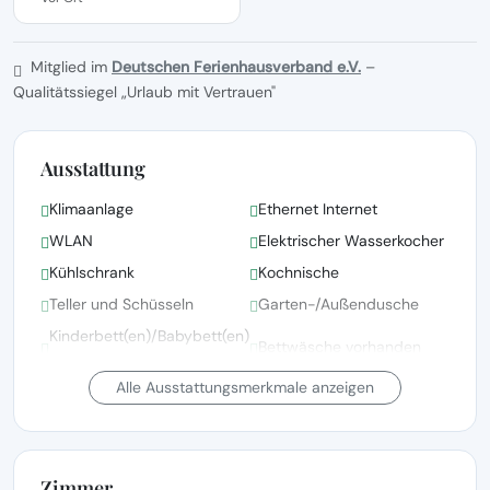
Mitglied im
Deutschen Ferienhausverband e.V.
–
Qualitätssiegel „Urlaub mit Vertrauen"
Ausstattung
Klimaanlage
Ethernet Internet
WLAN
Elektrischer Wasserkocher
Kühlschrank
Kochnische
Teller und Schüsseln
Garten-/Außendusche
Kinderbett(en)/Babybett(en)
Bettwäsche vorhanden
auf Anfrage
Alle Ausstattungsmerkmale anzeigen
Bettwäsche, Handtücher
und Wäsche gemäß den
Fernsehen
Richtlinien der örtlichen
Behörden gewaschen
Zimmer