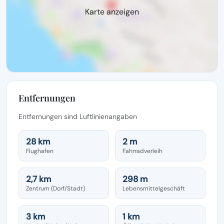
Karte anzeigen
Entfernungen
Entfernungen sind Luftlinienangaben
28 km
2 m
Flughafen
Fahrradverleih
2,7 km
298 m
Zentrum (Dorf/Stadt)
Lebensmittelgeschäft
3 km
1 km