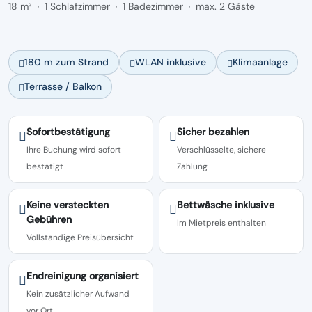
18 m²
1 Schlafzimmer
1 Badezimmer
max. 2 Gäste
·
·
·
180 m zum Strand
WLAN inklusive
Klimaanlage
Terrasse / Balkon
Sofortbestätigung
Sicher bezahlen
Ihre Buchung wird sofort
Verschlüsselte, sichere
bestätigt
Zahlung
Keine versteckten
Bettwäsche inklusive
Gebühren
Im Mietpreis enthalten
Vollständige Preisübersicht
Endreinigung organisiert
Kein zusätzlicher Aufwand
vor Ort