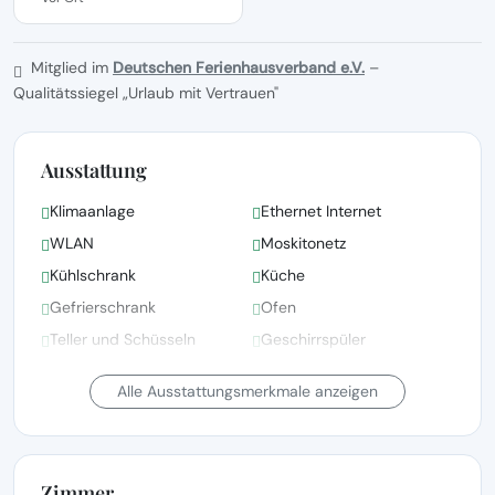
Mitglied im
Deutschen Ferienhausverband e.V.
–
Qualitätssiegel „Urlaub mit Vertrauen"
Ausstattung
Klimaanlage
Ethernet Internet
WLAN
Moskitonetz
Kühlschrank
Küche
Gefrierschrank
Ofen
Teller und Schüsseln
Geschirrspüler
Körperseife
Garten-/Außendusche
Alle Ausstattungsmerkmale anzeigen
Zimmer