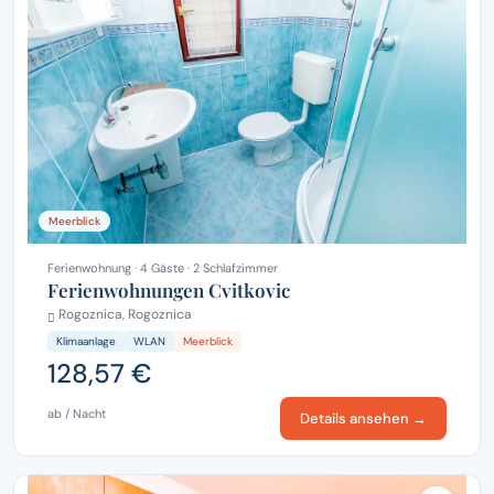
Meerblick
Ferienwohnung · 4 Gäste · 2 Schlafzimmer
Ferienwohnungen Cvitkovic
Rogoznica, Rogoznica
Klimaanlage
WLAN
Meerblick
128,57 €
ab / Nacht
Details ansehen →