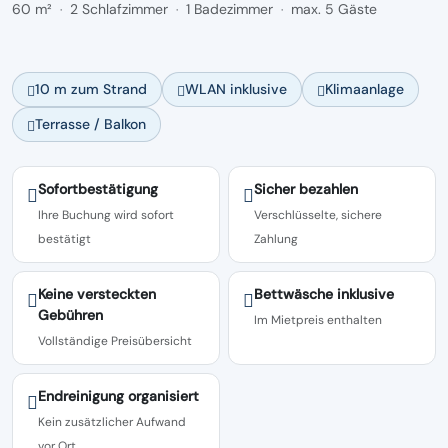
60 m²
2 Schlafzimmer
1 Badezimmer
max. 5 Gäste
·
·
·
10 m zum Strand
WLAN inklusive
Klimaanlage
Terrasse / Balkon
Sofortbestätigung
Sicher bezahlen
Ihre Buchung wird sofort
Verschlüsselte, sichere
bestätigt
Zahlung
Keine versteckten
Bettwäsche inklusive
Gebühren
Im Mietpreis enthalten
Vollständige Preisübersicht
Endreinigung organisiert
Kein zusätzlicher Aufwand
vor Ort