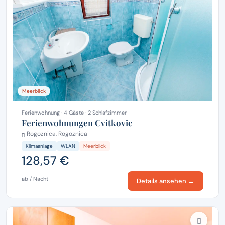
Meerblick
Ferienwohnung · 4 Gäste · 2 Schlafzimmer
Ferienwohnungen Cvitkovic
Rogoznica, Rogoznica
Klimaanlage
WLAN
Meerblick
128,57 €
ab / Nacht
Details ansehen →