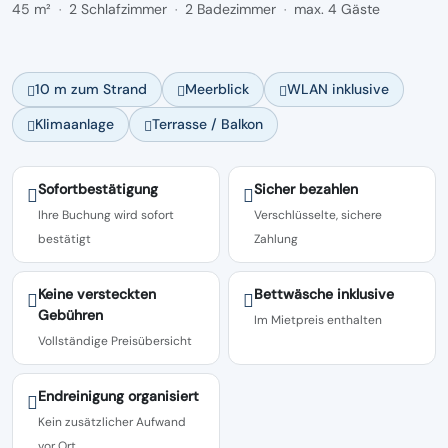
45 m²
2 Schlafzimmer
2 Badezimmer
max. 4 Gäste
·
·
·
10 m zum Strand
Meerblick
WLAN inklusive
Klimaanlage
Terrasse / Balkon
Sofortbestätigung
Sicher bezahlen
Ihre Buchung wird sofort
Verschlüsselte, sichere
bestätigt
Zahlung
Keine versteckten
Bettwäsche inklusive
Gebühren
Im Mietpreis enthalten
Vollständige Preisübersicht
Endreinigung organisiert
Kein zusätzlicher Aufwand
vor Ort