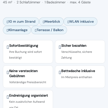
45 m²
2 Schlafzimmer
1 Badezimmer
max. 4 Gäste
·
·
·
10 m zum Strand
Meerblick
WLAN inklusive
Klimaanlage
Terrasse / Balkon
Sofortbestätigung
Sicher bezahlen
Ihre Buchung wird sofort
Verschlüsselte, sichere
bestätigt
Zahlung
Keine versteckten
Bettwäsche inklusive
Gebühren
Im Mietpreis enthalten
Vollständige Preisübersicht
Endreinigung organisiert
Kein zusätzlicher Aufwand
vor Ort