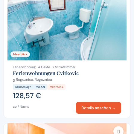
Meerblick
Ferienwohnung · 4 Gäste · 2 Schlafzimmer
Ferienwohnungen Cvitkovic
Rogoznica, Rogoznica
Klimaanlage
WLAN
Meerblick
128,57 €
ab / Nacht
Details ansehen →