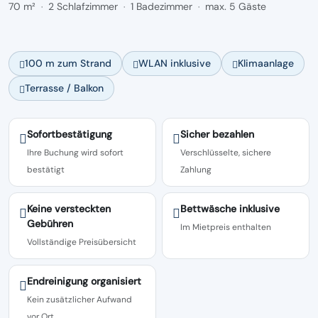
70 m²
2 Schlafzimmer
1 Badezimmer
max. 5 Gäste
·
·
·
100 m zum Strand
WLAN inklusive
Klimaanlage
Terrasse / Balkon
Sofortbestätigung
Sicher bezahlen
Ihre Buchung wird sofort
Verschlüsselte, sichere
bestätigt
Zahlung
Keine versteckten
Bettwäsche inklusive
Gebühren
Im Mietpreis enthalten
Vollständige Preisübersicht
Endreinigung organisiert
Kein zusätzlicher Aufwand
vor Ort