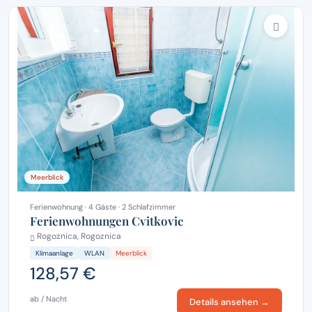
Meerblick
Ferienwohnung · 4 Gäste · 2 Schlafzimmer
Ferienwohnungen Cvitkovic
Rogoznica, Rogoznica
Klimaanlage
WLAN
Meerblick
128,57 €
ab / Nacht
Details ansehen →