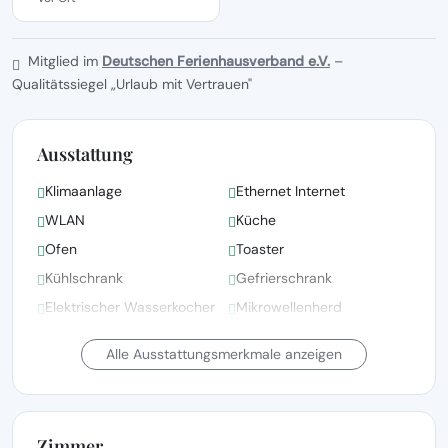
Mitglied im
Deutschen Ferienhausverband e.V.
–
Qualitätssiegel „Urlaub mit Vertrauen"
Ausstattung
Klimaanlage
Ethernet Internet
WLAN
Küche
Ofen
Toaster
Kühlschrank
Gefrierschrank
Elektrischer Wasserkocher
Mikrowellenherd
Teller und Schüsseln
Haartrockner
Alle Ausstattungsmerkmale anzeigen
Zimmer