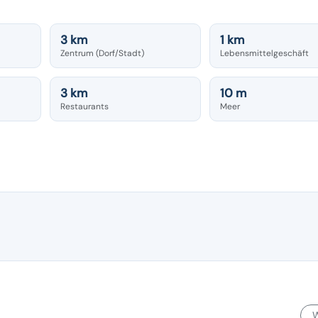
3 km
1 km
Zentrum (Dorf/Stadt)
Lebensmittelgeschäft
3 km
10 m
Restaurants
Meer
W