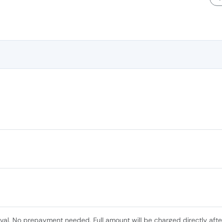
ival. No prepayment needed. Full amount will be charged directly afte