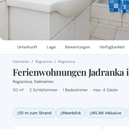
Unterkunft
Lage
Bewertungen
Verfügbarkeit
Dalmatien
Rogoznica
Rogoznica
Ferienwohnungen Jadranka i
Rogoznica, Dalmatien
50 m²
2 Schlafzimmer
1 Badezimmer
max. 4 Gäste
·
·
·
10 m zum Strand
Meerblick
WLAN inklusive