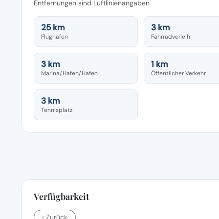
Entfernungen sind Luftlinienangaben
25 km
3 km
Flughafen
Fahrradverleih
3 km
1 km
Marina/Hafen/Hafen
Öffentlicher Verkehr
3 km
Tennisplatz
Verfügbarkeit
‹ Zurück