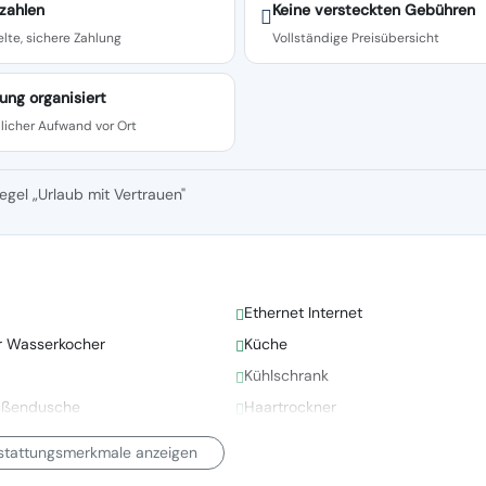
zahlen
Keine versteckten Gebühren
lte, sichere Zahlung
Vollständige Preisübersicht
ung organisiert
licher Aufwand vor Ort
egel „Urlaub mit Vertrauen"
Ethernet Internet
er Wasserkocher
Küche
Kühlschrank
ußendusche
Haartrockner
sstattungsmerkmale anzeigen