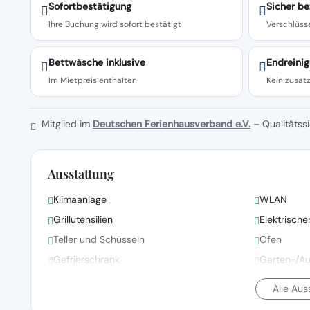
Sofortbestätigung
Sicher be
Ihre Buchung wird sofort bestätigt
Verschlüsse
Bettwäsche inklusive
Endreinig
Im Mietpreis enthalten
Kein zusätz
Mitglied im
Deutschen Ferienhausverband e.V.
– Qualitätssi
Ausstattung
Klimaanlage
WLAN
Grillutensilien
Elektrisch
Teller und Schüsseln
Ofen
Gefrierschrank
Garten-/A
Alle Au