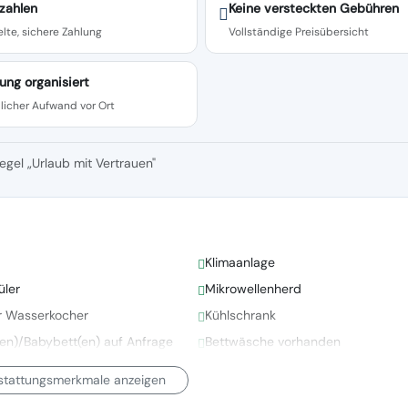
zahlen
Keine versteckten Gebühren
lte, sichere Zahlung
Vollständige Preisübersicht
ung organisiert
licher Aufwand vor Ort
egel „Urlaub mit Vertrauen"
Klimaanlage
üler
Mikrowellenherd
er Wasserkocher
Kühlschrank
(en)/Babybett(en) auf Anfrage
Bettwäsche vorhanden
sstattungsmerkmale anzeigen