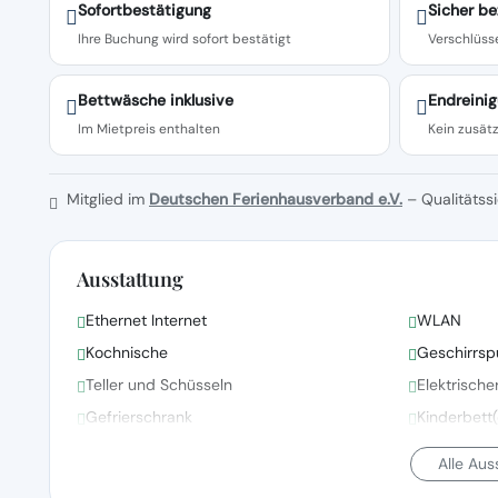
Sofortbestätigung
Sicher be
Ihre Buchung wird sofort bestätigt
Verschlüsse
Bettwäsche inklusive
Endreinig
Im Mietpreis enthalten
Kein zusätz
Mitglied im
Deutschen Ferienhausverband e.V.
– Qualitätssi
Ausstattung
Ethernet Internet
WLAN
Kochnische
Geschirrsp
Teller und Schüsseln
Elektrisch
Gefrierschrank
Kinderbett
Alle Au