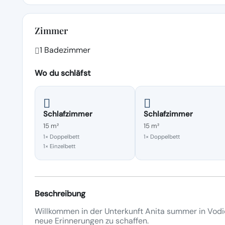
Zimmer
1 Badezimmer
Wo du schläfst
Schlafzimmer
Schlafzimmer
15 m²
15 m²
1× Doppelbett
1× Doppelbett
1× Einzelbett
Beschreibung
Willkommen in der Unterkunft Anita summer in Vodic
neue Erinnerungen zu schaffen.