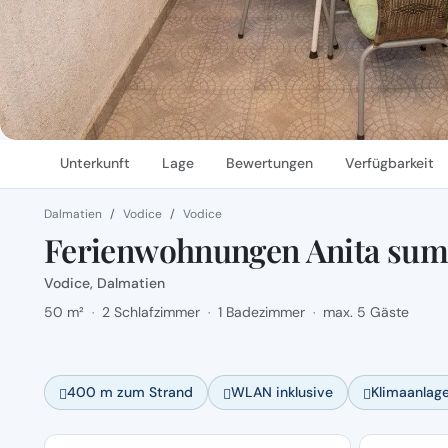
Unterkunft
Lage
Bewertungen
Verfügbarkeit
Dalmatien
Vodice
Vodice
Ferienwohnungen Anita summ
Vodice, Dalmatien
50 m²
2 Schlafzimmer
1 Badezimmer
max. 5 Gäste
·
·
·
400 m zum Strand
WLAN inklusive
Klimaanlag