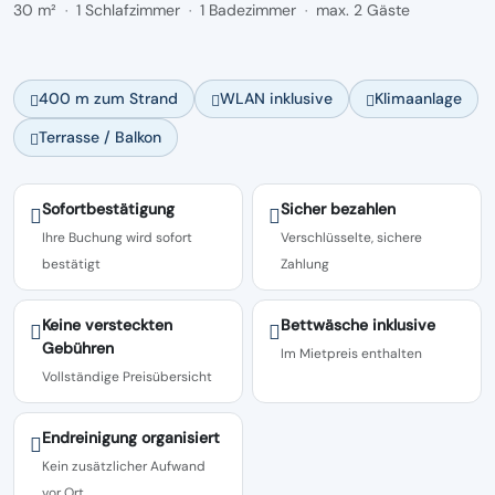
30 m²
1 Schlafzimmer
1 Badezimmer
max. 2 Gäste
·
·
·
400 m zum Strand
WLAN inklusive
Klimaanlage
Terrasse / Balkon
Sofortbestätigung
Sicher bezahlen
Ihre Buchung wird sofort
Verschlüsselte, sichere
bestätigt
Zahlung
Keine versteckten
Bettwäsche inklusive
Gebühren
Im Mietpreis enthalten
Vollständige Preisübersicht
Endreinigung organisiert
Kein zusätzlicher Aufwand
vor Ort