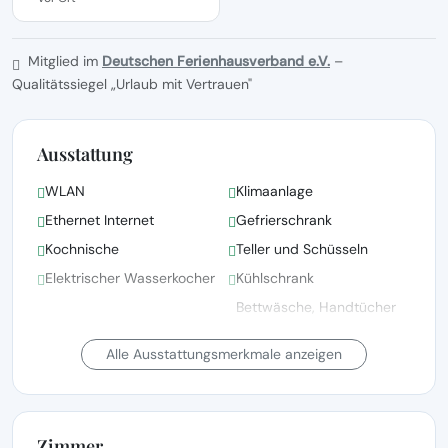
Mitglied im
Deutschen Ferienhausverband e.V.
–
Qualitätssiegel „Urlaub mit Vertrauen"
Ausstattung
WLAN
Klimaanlage
Ethernet Internet
Gefrierschrank
Kochnische
Teller und Schüsseln
Elektrischer Wasserkocher
Kühlschrank
Bettwäsche, Handtücher
und Wäsche gemäß den
Haartrockner
Richtlinien der örtlichen
Alle Ausstattungsmerkmale anzeigen
Behörden gewaschen
Kinderbett(en)/Babybett(en)
Bettwäsche vorhanden
auf Anfrage
Zimmer