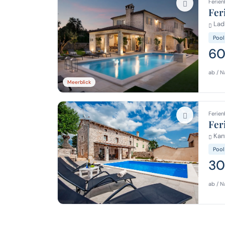
Ferien
Fer
Ladi
Pool
60
ab / N
Meerblick
Ferien
Fer
Kanf
Pool
30
ab / N