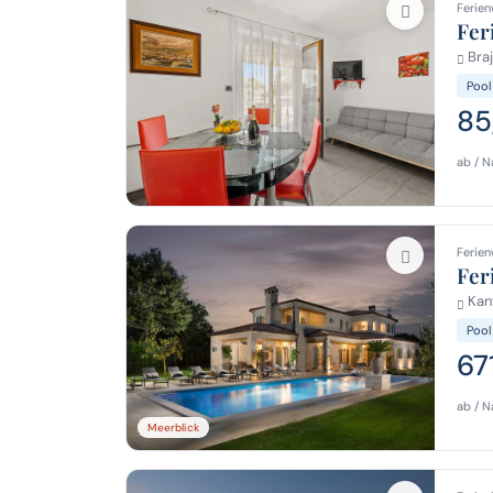
Ferien
Fer
Braj
Pool
85
ab / N
Ferien
Fer
Kanf
Pool
67
ab / N
Meerblick