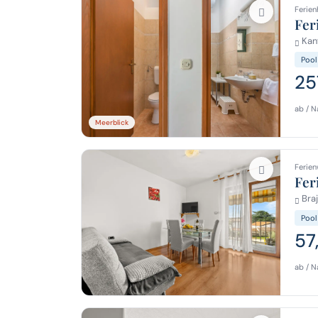
Ferien
Fer
Kanf
Pool
25
ab / N
Meerblick
Ferien
Fer
Braj
Pool
57
ab / N