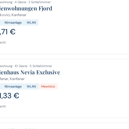
wohnung · 4 Gäste · 2 Schlafzimmer
ienwohnungen Fjord
kovici, Kanfanar
Klimaanlage
WLAN
,71 €
acht
wohnung · 10 Gäste · 5 Schlafzimmer
ienhaus Nevia Exclusive
anar, Kanfanar
Klimaanlage
WLAN
Meerblick
1,33 €
acht