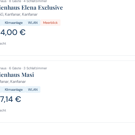
haus · 8 Gäste · 4 Schlafzimmer
ienhaus Elena Exclusive
ći, Kanfanar, Kanfanar
Klimaanlage
WLAN
Meerblick
4,00 €
acht
haus · 6 Gäste · 3 Schlafzimmer
ienhaus Masi
anar, Kanfanar
Klimaanlage
WLAN
7,14 €
acht