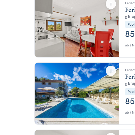
Ferien
Fer
Braj
Pool
85
ab / N
Ferien
Fer
Braj
Pool
85
ab / N