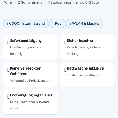
70 m²
2 Schlafzimmer
1 Badezimmer
max. 5 Gäste
·
·
·
6000 m zum Strand
Pool
WLAN inklusive
Sofortbestätigung
Sicher bezahlen
Ihre Buchung wird sofort
Verschlüsselte, sichere
bestätigt
Zahlung
Keine versteckten
Bettwäsche inklusive
Gebühren
Im Mietpreis enthalten
Vollständige Preisübersicht
Endreinigung organisiert
Kein zusätzlicher Aufwand
vor Ort