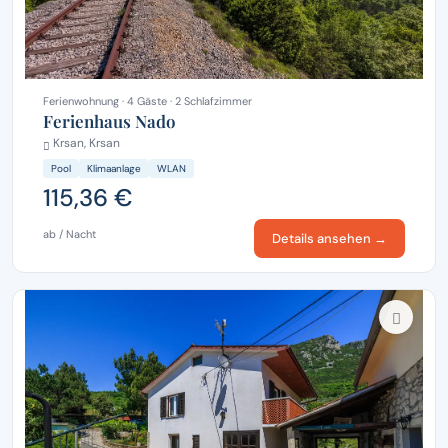
Ferienwohnung · 4 Gäste · 2 Schlafzimmer
Ferienhaus Nado
Krsan, Krsan
Pool
Klimaanlage
WLAN
115,36 €
ab / Nacht
Details ansehen →