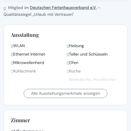
Mitglied im
Deutschen Ferienhausverband e.V.
–
Qualitätssiegel „Urlaub mit Vertrauen"
Ausstattung
WLAN
Heizung
Ethernet Internet
Teller und Schüsseln
Mikrowellenherd
Ofen
Kühlschrank
Küche
Bettwäsche, Handtücher
Kinderbett(en)/Babybett(en)
und Wäsche gemäß den
auf Anfrage
Richtlinien der örtlichen
Alle Ausstattungsmerkmale anzeigen
Behörden gewaschen
Bettwäsche vorhanden
Waschmaschine
Zimmer