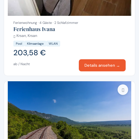
Ferienwohnung · 4 Gäste · 2 Schlafzimmer
Ferienhaus Ivana
Krsan, Krsan
Pool
Klimaanlage
WLAN
203,58 €
ab / Nacht
Details ansehen →