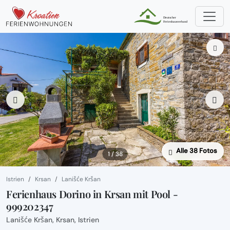
Alle 38 Fotos
1 / 38
Istrien
Krsan
Lanišće Kršan
Ferienhaus Dorino in Krsan mit Pool -
999202347
Lanišće Kršan, Krsan, Istrien