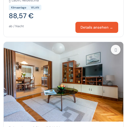
Labin, Nedescina
Klimaanlage
WLAN
88,57 €
ab / Nacht
Details ansehen →