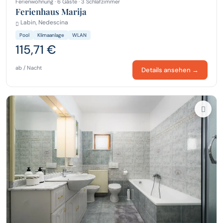
Ferienwohnung · 6 Gäste · 3 Schlafzimmer
Ferienhaus Marija
Labin, Nedescina
Pool
Klimaanlage
WLAN
115,71 €
ab / Nacht
Details ansehen →