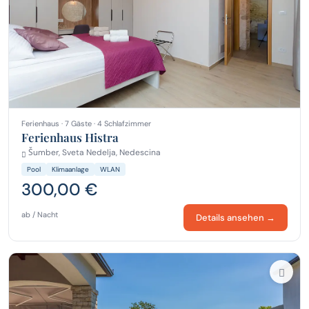
Ferienhaus · 7 Gäste · 4 Schlafzimmer
Ferienhaus Histra
Šumber, Sveta Nedelja, Nedescina
Pool
Klimaanlage
WLAN
300,00 €
ab / Nacht
Details ansehen →