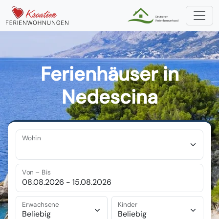
Ferienhäuser in
Nedescina
Wohin
Von – Bis
Erwachsene
Kinder