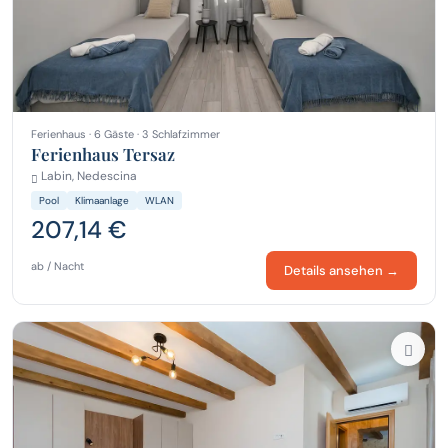
Ferienhaus · 6 Gäste · 3 Schlafzimmer
Ferienhaus Tersaz
Labin, Nedescina
Pool
Klimaanlage
WLAN
207,14 €
ab / Nacht
Details ansehen →