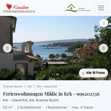
Alle 16 Fotos
1 / 16
Kvarner Bucht
Krk
Krk - island Krk
Ferienwohnungen Miklic in Krk - 999202536
Krk - island Krk, Krk, Kvarner Bucht
55 m²
2 Schlafzimmer
1 Badezimmer
max. 4 Gäste
·
·
·