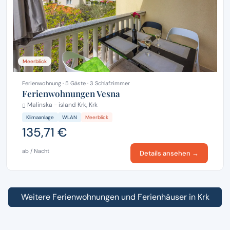
Meerblick
Ferienwohnung · 5 Gäste · 3 Schlafzimmer
Ferienwohnungen Vesna
Malinska - island Krk, Krk
Klimaanlage
WLAN
Meerblick
135,71 €
ab / Nacht
Details ansehen →
Weitere Ferienwohnungen und Ferienhäuser in Krk