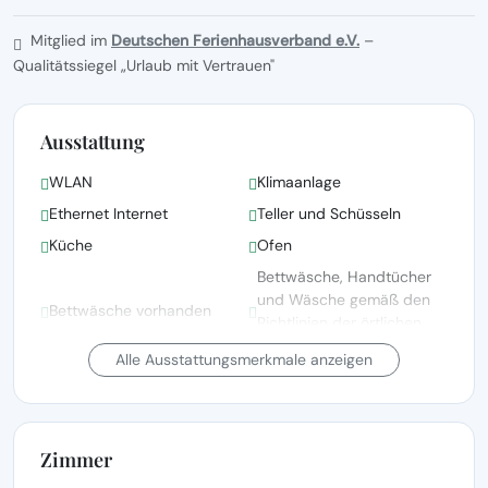
Mitglied im
Deutschen Ferienhausverband e.V.
–
Qualitätssiegel „Urlaub mit Vertrauen"
Ausstattung
WLAN
Klimaanlage
Ethernet Internet
Teller und Schüsseln
Küche
Ofen
Bettwäsche, Handtücher
und Wäsche gemäß den
Bettwäsche vorhanden
Richtlinien der örtlichen
Behörden gewaschen
Alle Ausstattungsmerkmale anzeigen
Fernsehen
Satellitenfernsehen
Grillen
Balkon
Zimmer