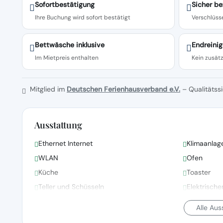
Sofortbestätigung
Sicher be
Ihre Buchung wird sofort bestätigt
Verschlüsse
Bettwäsche inklusive
Endreinig
Im Mietpreis enthalten
Kein zusätz
Mitglied im
Deutschen Ferienhausverband e.V.
– Qualitätssi
Ausstattung
Ethernet Internet
Klimaanlag
WLAN
Ofen
Küche
Toaster
Teller und Schüsseln
Elektrisch
Alle Au