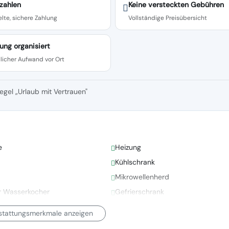
zahlen
Keine versteckten Gebühren
lte, sichere Zahlung
Vollständige Preisübersicht
ung organisiert
licher Aufwand vor Ort
egel „Urlaub mit Vertrauen"
e
Heizung
Kühlschrank
Mikrowellenherd
er Wasserkocher
Gefrierschrank
sstattungsmerkmale anzeigen