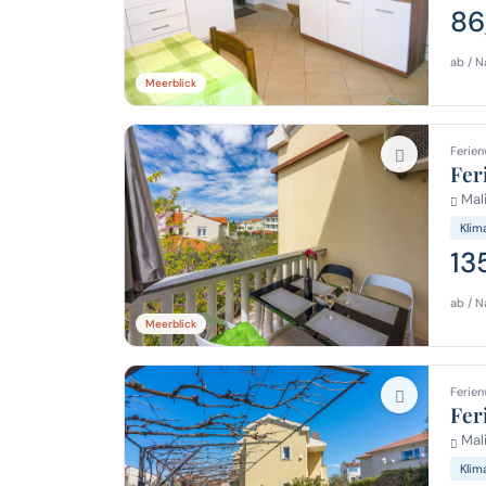
86
ab / N
Meerblick
Ferien
Fer
Mali
Klim
13
ab / N
Meerblick
Ferien
Fer
Mali
Klim