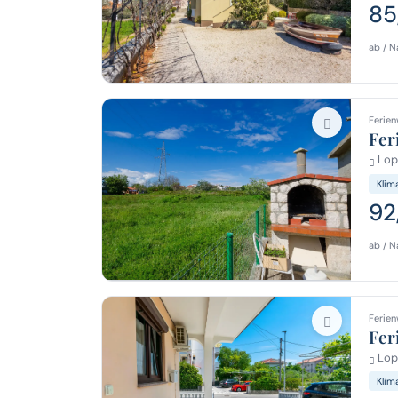
85
ab / N
Ferien
Fer
Lopa
Klim
92
ab / N
Ferien
Fer
Lopa
Klim