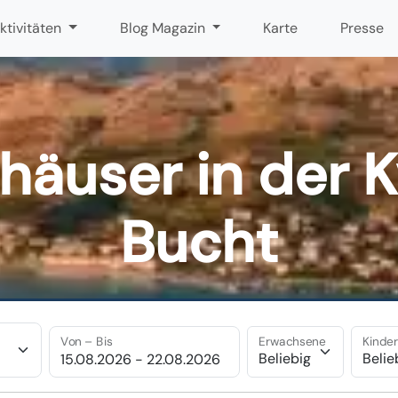
ktivitäten
Blog Magazin
Karte
Presse
häuser in der 
Bucht
Von – Bis
Erwachsene
Kinde