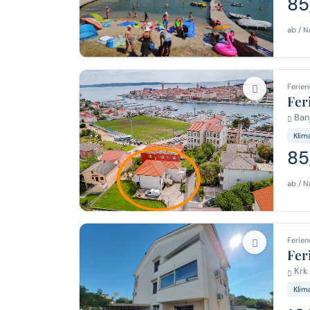
85
ab / N
Ferien
Fer
Banj
Klim
85
ab / N
Ferien
Fer
Krk 
Klim