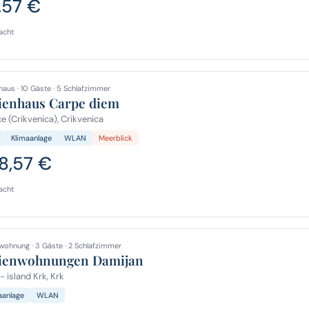
,57 €
acht
haus · 10 Gäste · 5 Schlafzimmer
ienhaus Carpe diem
e (Crikvenica), Crikvenica
Klimaanlage
WLAN
Meerblick
8,57 €
acht
wohnung · 3 Gäste · 2 Schlafzimmer
ienwohnungen Damijan
- island Krk, Krk
aanlage
WLAN