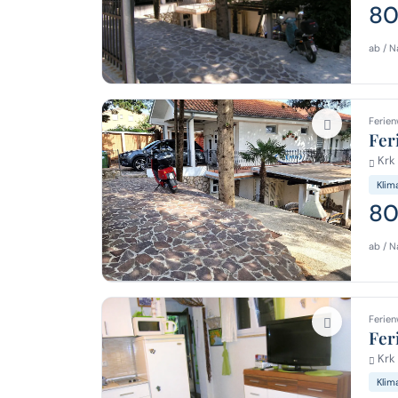
80
ab / N
Ferien
Fer
Krk 
Klim
80
ab / N
Ferien
Fer
Krk 
Klim