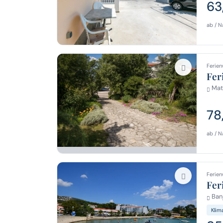
63
ab / N
Ferien
Fer
Matu
78
ab / N
Ferien
Fer
Banj
Klim