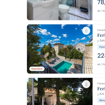
78
ab / N
Ferien
Fer
Selc
Pool
22
ab / N
Meerblick
Ferien
Fer
Krk 
Klim