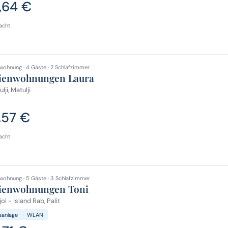
,64 €
acht
wohnung · 4 Gäste · 2 Schlafzimmer
ienwohnungen Laura
lji, Matulji
,57 €
acht
wohnung · 5 Gäste · 3 Schlafzimmer
ienwohnungen Toni
ol - island Rab, Palit
aanlage
WLAN