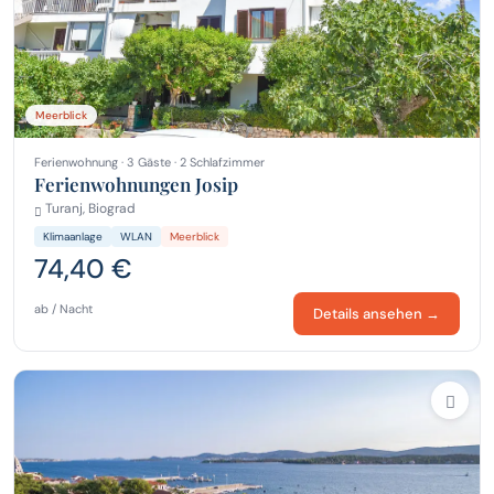
Meerblick
Ferienwohnung · 3 Gäste · 2 Schlafzimmer
Ferienwohnungen Josip
Turanj, Biograd
Klimaanlage
WLAN
Meerblick
74,40 €
ab / Nacht
Details ansehen →