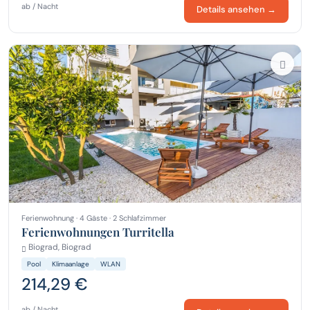
ab / Nacht
Details ansehen →
Ferienwohnung · 4 Gäste · 2 Schlafzimmer
Ferienwohnungen Turritella
Biograd, Biograd
Pool
Klimaanlage
WLAN
214,29 €
ab / Nacht