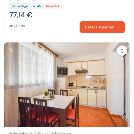
Klimaanlage
WLAN
Meerblick
77,14 €
ab / Nacht
Details ansehen →
Ferienwohnung · 5 Gäste · 2 Schlafzimmer