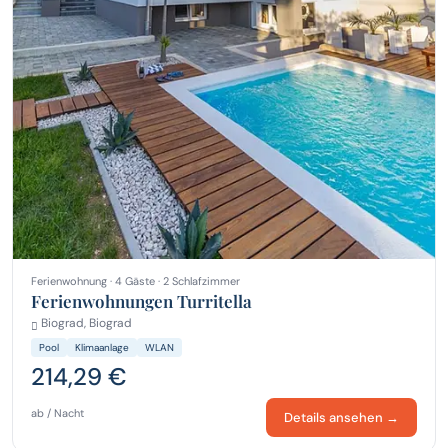
Ferienwohnung · 4 Gäste · 2 Schlafzimmer
Ferienwohnungen Turritella
Biograd, Biograd
Pool
Klimaanlage
WLAN
214,29 €
ab / Nacht
Details ansehen →