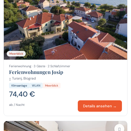
Meerblick
Ferienwohnung · 3 Gäste · 2 Schlafzimmer
Ferienwohnungen Josip
Turanj, Biograd
Klimaanlage
WLAN
Meerblick
74,40 €
ab / Nacht
Details ansehen →