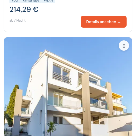
Pool
Klimaanlage
WLAN
214,29 €
ab / Nacht
Details ansehen →