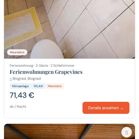
Meerblick
Ferienwohnung · 3 Gäste · 2 Schlafzimmer
Ferienwohnungen Grapevines
Biograd, Biograd
Klimaanlage
WLAN
Meerblick
71,43 €
ab / Nacht
Details ansehen →