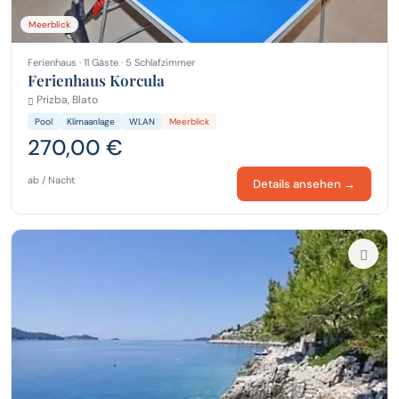
Meerblick
Ferienhaus · 11 Gäste · 5 Schlafzimmer
Ferienhaus Korcula
Prizba, Blato
Pool
Klimaanlage
WLAN
Meerblick
270,00 €
ab / Nacht
Details ansehen →