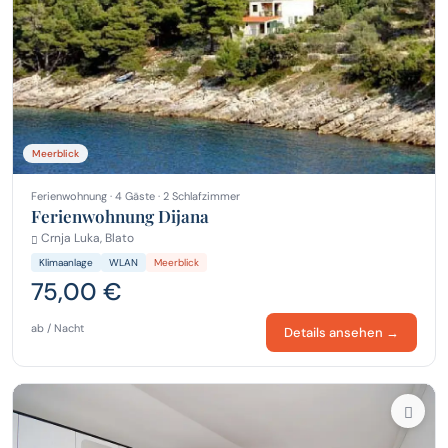
Meerblick
Ferienwohnung · 4 Gäste · 2 Schlafzimmer
Ferienwohnung Dijana
Crnja Luka, Blato
Klimaanlage
WLAN
Meerblick
75,00 €
ab / Nacht
Details ansehen →