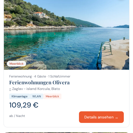
Meerblick
Ferienwohnung · 4 Gäste · 1 Schlafzimmer
Ferienwohnungen Olivera
Zaglav - island Korcula, Blato
Klimaanlage
WLAN
Meerblick
109,29 €
ab / Nacht
Details ansehen →