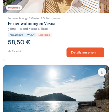
Meerblick
Ferienwohnung · 3 Gäste · 2 Schlafzimmer
Ferienwohnungen Vesna
Brna - island Korcula, Blato
Klimaanlage
WLAN
Meerblick
58,50 €
ab / Nacht
Details ansehen →