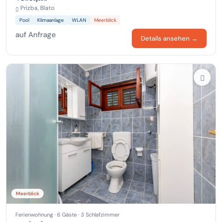
Prizba, Blato
Pool
Klimaanlage
WLAN
Meerblick
auf Anfrage
Details ansehen →
Meerblick
Ferienwohnung · 6 Gäste · 3 Schlafzimmer