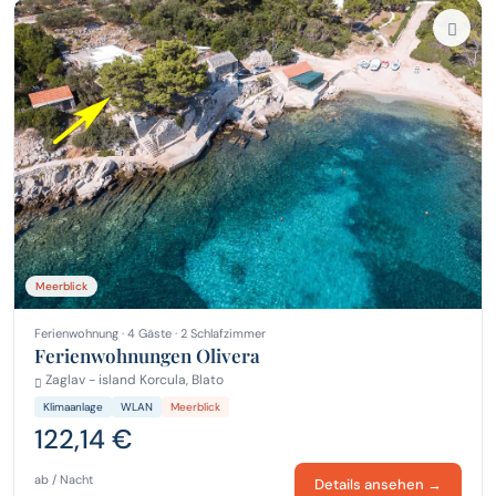
Meerblick
Ferienwohnung · 4 Gäste · 2 Schlafzimmer
Ferienwohnungen Olivera
Zaglav - island Korcula, Blato
Klimaanlage
WLAN
Meerblick
122,14 €
ab / Nacht
Details ansehen →