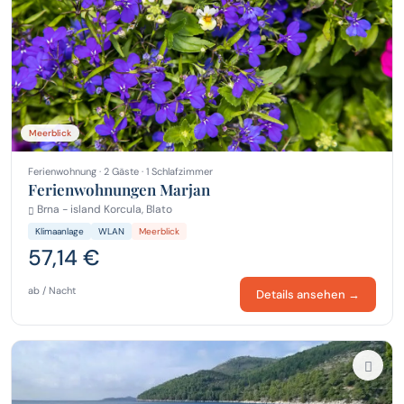
Meerblick
Ferienwohnung · 2 Gäste · 1 Schlafzimmer
Ferienwohnungen Marjan
Brna - island Korcula, Blato
Klimaanlage
WLAN
Meerblick
57,14 €
ab / Nacht
Details ansehen →