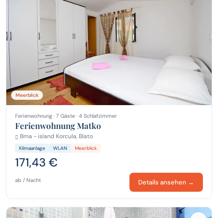
Meerblick
Ferienwohnung · 7 Gäste · 4 Schlafzimmer
Ferienwohnung Matko
Brna - island Korcula, Blato
Klimaanlage
WLAN
Meerblick
171,43 €
ab / Nacht
Details ansehen →