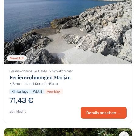
Meerblick
Ferienwohnung · 4 Gäste · 2 Schlafzimmer
Ferienwohnungen Marjan
Brna - island Korcula, Blato
Klimaanlage
WLAN
Meerblick
71,43 €
ab / Nacht
Details ansehen →