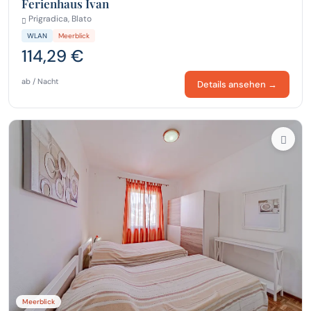
Ferienhaus Ivan
Prigradica, Blato
WLAN
Meerblick
114,29 €
ab / Nacht
Details ansehen →
Meerblick