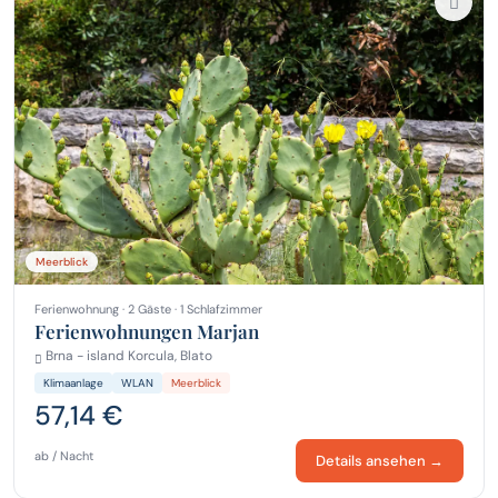
Meerblick
Ferienwohnung · 2 Gäste · 1 Schlafzimmer
Ferienwohnungen Marjan
Brna - island Korcula, Blato
Klimaanlage
WLAN
Meerblick
57,14 €
ab / Nacht
Details ansehen →