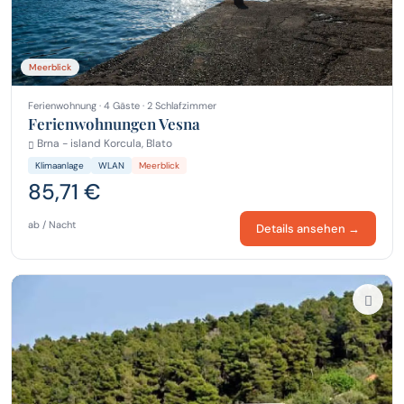
Meerblick
Ferienwohnung · 4 Gäste · 2 Schlafzimmer
Ferienwohnungen Vesna
Brna - island Korcula, Blato
Klimaanlage
WLAN
Meerblick
85,71 €
ab / Nacht
Details ansehen →