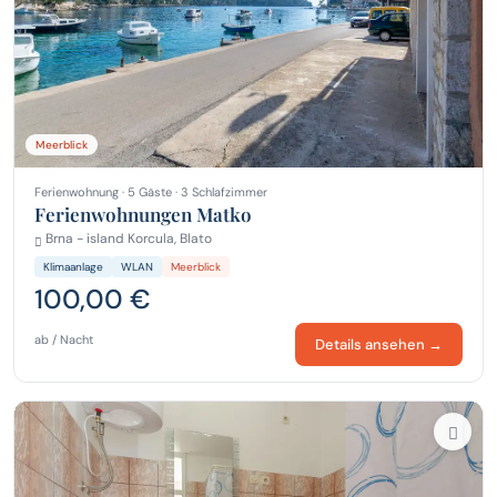
Meerblick
Ferienwohnung · 5 Gäste · 3 Schlafzimmer
Ferienwohnungen Matko
Brna - island Korcula, Blato
Klimaanlage
WLAN
Meerblick
100,00 €
ab / Nacht
Details ansehen →